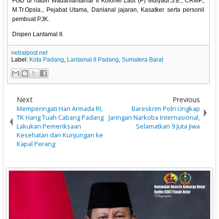
FGD di hadiri Wadanlantamal II Kolonel Laut (P) Mulyadi.S.E., CRMP.,
M.Tr.Opsla., Pejabat Utama, Danlanal jajaran, Kasatker serta personil
pembuat PJK.
Dispen Lantamal II.
netralpost.net
Label:
Kota Padang
,
Lantamal II Padang
,
Sumatera Barat
Next
Previous
Memperingati Hari Armada RI,
Bareskrim Polri Ungkap
TK Hang Tuah Cabang Padang
Jaringan Narkoba Internasional,
Lakukan Pemeriksaan
Selamatkan 9 Juta Jiwa
Kesehatan dan Kunjungan ke
Kapal Perang