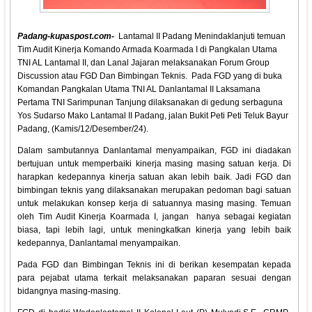
Padang-kupaspost.com-
Lantamal II Padang Menindaklanjuti temuan
Tim Audit Kinerja Komando Armada Koarmada I di Pangkalan Utama
TNI AL Lantamal II, dan Lanal Jajaran melaksanakan Forum Group
Discussion atau FGD Dan Bimbingan Teknis. Pada FGD yang di buka
Komandan Pangkalan Utama TNI AL Danlantamal II Laksamana
Pertama TNI Sarimpunan Tanjung dilaksanakan di gedung serbaguna
Yos Sudarso Mako Lantamal II Padang, jalan Bukit Peti Peti Teluk Bayur
Padang, (Kamis/12/Desember/24).
Dalam sambutannya Danlantamal menyampaikan, FGD ini diadakan
bertujuan untuk memperbaiki kinerja masing masing satuan kerja. Di
harapkan kedepannya kinerja satuan akan lebih baik. Jadi FGD dan
bimbingan teknis yang dilaksanakan merupakan pedoman bagi satuan
untuk melakukan konsep kerja di satuannya masing masing. Temuan
oleh Tim Audit Kinerja Koarmada I, jangan hanya sebagai kegiatan
biasa, tapi lebih lagi, untuk meningkatkan kinerja yang lebih baik
kedepannya, Danlantamal menyampaikan.
Pada FGD dan Bimbingan Teknis ini di berikan kesempatan kepada
para pejabat utama terkait melaksanakan paparan sesuai dengan
bidangnya masing-masing.