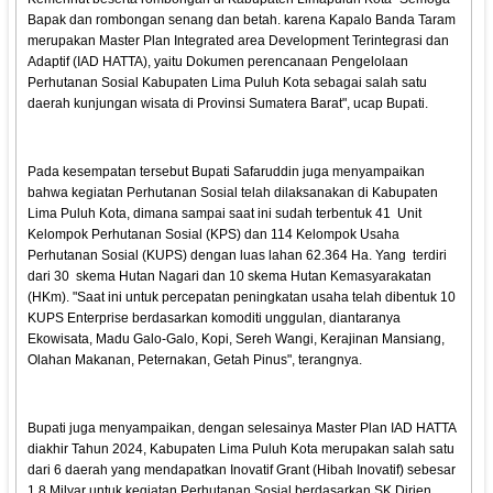
Bapak dan rombongan senang dan betah. karena Kapalo Banda Taram
merupakan Master Plan Integrated area Development Terintegrasi dan
Adaptif (IAD HATTA), yaitu Dokumen perencanaan Pengelolaan
Perhutanan Sosial Kabupaten Lima Puluh Kota sebagai salah satu
daerah kunjungan wisata di Provinsi Sumatera Barat", ucap Bupati.
Pada kesempatan tersebut Bupati Safaruddin juga menyampaikan
bahwa kegiatan Perhutanan Sosial telah dilaksanakan di Kabupaten
Lima Puluh Kota, dimana sampai saat ini sudah terbentuk 41 Unit
Kelompok Perhutanan Sosial (KPS) dan 114 Kelompok Usaha
Perhutanan Sosial (KUPS) dengan luas lahan 62.364 Ha. Yang terdiri
dari 30 skema Hutan Nagari dan 10 skema Hutan Kemasyarakatan
(HKm). "Saat ini untuk percepatan peningkatan usaha telah dibentuk 10
KUPS Enterprise berdasarkan komoditi unggulan, diantaranya
Ekowisata, Madu Galo-Galo, Kopi, Sereh Wangi, Kerajinan Mansiang,
Olahan Makanan, Peternakan, Getah Pinus", terangnya.
Bupati juga menyampaikan, dengan selesainya Master Plan IAD HATTA
diakhir Tahun 2024, Kabupaten Lima Puluh Kota merupakan salah satu
dari 6 daerah yang mendapatkan Inovatif Grant (Hibah Inovatif) sebesar
1,8 Milyar untuk kegiatan Perhutanan Sosial berdasarkan SK Dirjen