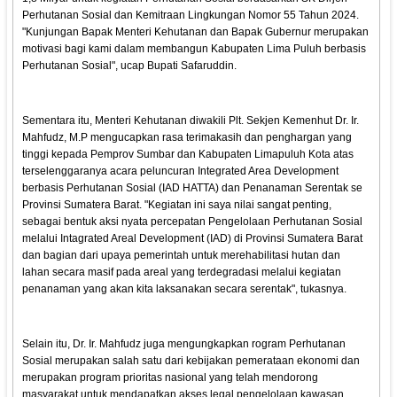
Perhutanan Sosial dan Kemitraan Lingkungan Nomor 55 Tahun 2024.
"Kunjungan Bapak Menteri Kehutanan dan Bapak Gubernur merupakan
motivasi bagi kami dalam membangun Kabupaten Lima Puluh berbasis
Perhutanan Sosial", ucap Bupati Safaruddin.
Sementara itu, Menteri Kehutanan diwakili Plt. Sekjen Kemenhut Dr. Ir.
Mahfudz, M.P mengucapkan rasa terimakasih dan penghargan yang
tinggi kepada Pemprov Sumbar dan Kabupaten Limapuluh Kota atas
terselenggaranya acara peluncuran Integrated Area Development
berbasis Perhutanan Sosial (IAD HATTA) dan Penanaman Serentak se
Provinsi Sumatera Barat. "Kegiatan ini saya nilai sangat penting,
sebagai bentuk aksi nyata percepatan Pengelolaan Perhutanan Sosial
melalui Intagrated Areal Development (IAD) di Provinsi Sumatera Barat
dan bagian dari upaya pemerintah untuk merehabilitasi hutan dan
lahan secara masif pada areal yang terdegradasi melalui kegiatan
penanaman yang akan kita laksanakan secara serentak", tukasnya.
Selain itu, Dr. Ir. Mahfudz juga mengungkapkan rogram Perhutanan
Sosial merupakan salah satu dari kebijakan pemerataan ekonomi dan
merupakan program prioritas nasional yang telah mendorong
masyarakat untuk mendapatkan akses legal pengelolaan kawasan