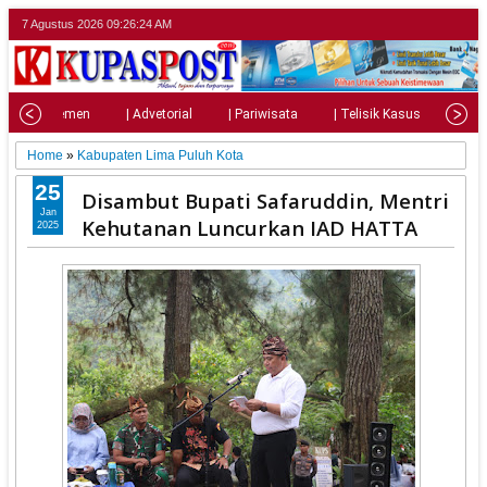
7 Agustus 2026
09:26:26 AM
| Parlemen
| Advetorial
| Pariwisata
| Telisik Kasus
| Su
Home
»
Kabupaten Lima Puluh Kota
25
Disambut Bupati Safaruddin, Mentri
Jan
Kehutanan Luncurkan IAD HATTA
2025