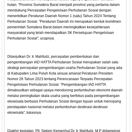
hutan. "Provinsi Sumatera Barat menjadi provinsi yang pertama dalam
mendukung Percepatan Pengelolaan Perhutanan Sosial dengan
menerbitkan Peraturan Daerah Nomor 1 (satu) Tahun 2024 Tentang
Perhutanan Sosial. "Peraturan Daerah ini merupakan bentuk komitmen
pemerintah Sumatera Barat dalam meningkatkan kesejahteraan
masyarakat yang telah mendapatkan SK Persetujuan Pengelolaan
Perhutanan Sosial", ucapnya.
Dilanjutkan Dr. Ir. Mahfudz, percepatan pembentukan dan
pengembangan IAD HATTA Perhutanan Sosial merupakan salah satu
strategi percepatan pengembangan usaha Perhutanan Sosial yang ada
di Kabupaten Lima Puluh Kota sesuai amanat Peraturan Presiden
Nomor 28 Tahun 2023 tentang Perencanaan Terpadu Percepatan
Pengelolaan Perhutanan Sosial. "Pengembangan IAD HATTA
dimaksudkan sebagai upaya mendorong pertumbuhan ekonomi daerah
melalui peningkatan skala usaha yang berfokus pada pengembangan
ekowisata berbasis Perhutanan Sosial dengan tujuan untuk menopang
pendapatan nasional melalui pertumbuhan destinasi-destinasi
ekowisata", tukasnya.
Diakhir kegiatan, Plt. Sekjen Kemenhut Dr. Ir. Mahfudz, M.P didampingi