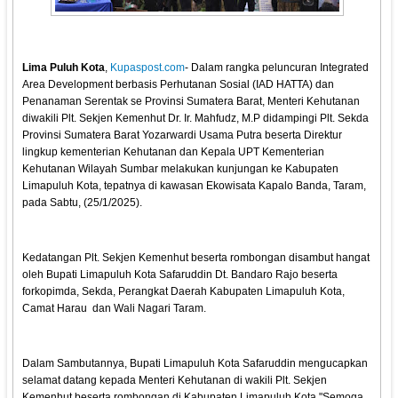
Lima Puluh Kota
,
Kupaspost.com
- Dalam rangka peluncuran Integrated
Area Development berbasis Perhutanan Sosial (IAD HATTA) dan
Penanaman Serentak se Provinsi Sumatera Barat, Menteri Kehutanan
diwakili Plt. Sekjen Kemenhut Dr. Ir. Mahfudz, M.P didampingi Plt. Sekda
Provinsi Sumatera Barat Yozarwardi Usama Putra beserta Direktur
lingkup kementerian Kehutanan dan Kepala UPT Kementerian
Kehutanan Wilayah Sumbar melakukan kunjungan ke Kabupaten
Limapuluh Kota, tepatnya di kawasan Ekowisata Kapalo Banda, Taram,
pada Sabtu, (25/1/2025).
Kedatangan Plt. Sekjen Kemenhut beserta rombongan disambut hangat
oleh Bupati Limapuluh Kota Safaruddin Dt. Bandaro Rajo beserta
forkopimda, Sekda, Perangkat Daerah Kabupaten Limapuluh Kota,
Camat Harau dan Wali Nagari Taram.
Dalam Sambutannya, Bupati Limapuluh Kota Safaruddin mengucapkan
selamat datang kepada Menteri Kehutanan di wakili Plt. Sekjen
Kemenhut beserta rombongan di Kabupaten Limapuluh Kota "Semoga