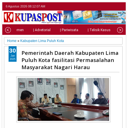
6 Agustus 2026
08:12:09 AM
| Parlemen
| Advetorial
| Pariwisata
| Telisik Kasus
| Su
Home
»
Kabupaten Lima Puluh Kota
30
Pemerintah Daerah Kabupaten Lima
Jan
Puluh Kota fasilitasi Permasalahan
2025
Masyarakat Nagari Harau