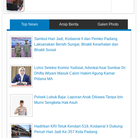
Top News
Arsip Berita
Galeri Photo
Sambut Hari Jadi, Kodaeral ll dan Pemko Padang
Laksanakan Bersih Sungai, Bhakti Kesehatan dan
Bhakti Sosial
‎Lolos Seleksi Komisi Yudisial, Advokat Asal Sumbar Dr.
Dhifla Wiyani Masuk Calon Hakim Agung Kamar
Pidana MA
Polsek Lubuk Baja: Laporan Anak Dibawa Tanpa Izin
Murni Sengketa Hak Asuh
Hadirkan KRI Teluk Kendari-518, Kodaeral ll Dukung
Penuh Hari Jadi Ke-357 Kota Padang