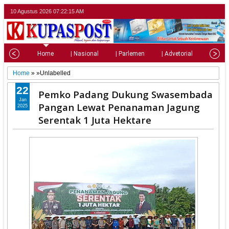
10 Agustus 2026
07:22:17 AM
Home
| Nasional
| Parlemen
| Advetorial
| Pariw
Home
» »Unlabelled
22
Pemko Padang Dukung Swasembada
Jan
Pangan Lewat Penanaman Jagung
2025
Serentak 1 Juta Hektare