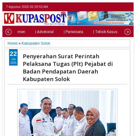
7 Agustus 2026
02:29:55 AM
| Parlemen
| Advetorial
| Pariwisata
| Telisik Kasus
| Su
Home
»
Kabupaten Solok
22
Penyerahan Surat Perintah
Jan
Pelaksana Tugas (Plt) Pejabat di
2025
Badan Pendapatan Daerah
Kabupaten Solok