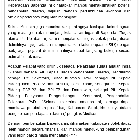
Keberadaan Bapenda ini diharapkan mampu memaksimalkan potensi
pendapatan daerah, sejalan dengan pertumbuhan ekonomi dan
aktivitas pariwisata yang kian meningkat.
Sekda Medison juga menekankan pentingnya kesiapan kelembagaan
yang matang untuk menunjang kelancaran tugas di Bapenda. “Tugas
utama Plt. Pejabat ini, selain menjalankan tugas pokok pada jabatan
definitifnya, juga adalah mempersiapkan kelembagaan (P3D) dengan
baik, agar pejabat definitif nantinya dapat langsung bekerja secara
optimal,” ungkapnya.
Adapun Pejabat yang ditunjuk sebagai Pelaksana Tugas adalah Indra
Gusnadi sebagai Plt. Kepala Badan Pendapatan Daerah, Hendrianto
sebagai Plt. Sekretaris, Rince Kusmala Dewi, sebagai Plt. Kepala
Bidang Non PBB-P2 dan BPHTB, Femil Yanto, sebagai Plt. Kepala
Bidang PBB-P2 dan BPHTB dan Darmawan, sebagai Plt. Kepala
Bidang Pelayanan, Pengembangan, Koordinasi, Pengendalian
Pelaporan PAD. “Selamat menerima amanah ini, semoga dapat
membawa perubahan positif bagi Kabupaten Solok, khususnya dalam
pengelolaan pendapatan daerah,” pungkas Medison.
Dengan pembentukan Bapenda ini, diharapkan Kabupaten Solok dapat
lebih mandiri secara finansial dan mampu mendukung pembangunan
yang lebih baik di masa mendatang.(***)