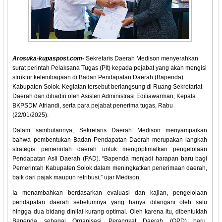
Arosuka-kupaspost.com-
Sekretaris Daerah Medison menyerahkan
surat perintah Pelaksana Tugas (Plt) kepada pejabat yang akan mengisi
struktur kelembagaan di Badan Pendapatan Daerah (Bapenda)
Kabupaten Solok. Kegiatan tersebut berlangsung di Ruang Sekretariat
Daerah dan dihadiri oleh Asisten Administrasi Editiawarman, Kepala
BKPSDM Afriandi, serta para pejabat penerima tugas, Rabu
(22/01/2025).
Dalam sambutannya, Sekretaris Daerah Medison menyampaikan
bahwa pembentukan Badan Pendapatan Daerah merupakan langkah
strategis pemerintah daerah untuk mengoptimalkan pengelolaan
Pendapatan Asli Daerah (PAD). “Bapenda menjadi harapan baru bagi
Pemerintah Kabupaten Solok dalam meningkatkan penerimaan daerah,
baik dari pajak maupun retribusi,” ujar Medison.
Ia menambahkan berdasarkan evaluasi dan kajian, pengelolaan
pendapatan daerah sebelumnya yang hanya ditangani oleh satu
hingga dua bidang dinilai kurang optimal. Oleh karena itu, dibentuklah
Bapenda sebagai Organisasi Perangkat Daerah (OPD) baru.