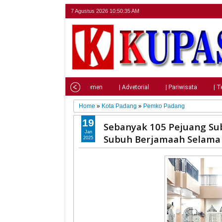
7 Agustus 2026
10:50:36 AM
Home
| Nasional
| Parlemen
| Advetorial
| Pariwisata
| T
Home
»
Kota Padang
»
Pemko Padang
19
Sebanyak 105 Pejuang Sub
Jan
Subuh Berjamaah Selama 
2025