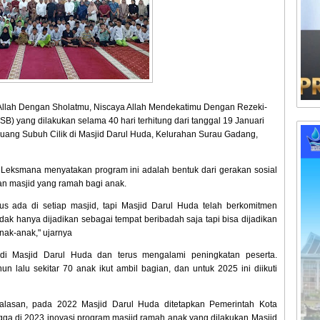
Allah Dengan Sholatmu, Niscaya Allah Mendekatimu Dengan Rezeki-
) yang dilakukan selama 40 hari terhitung dari tanggal 19 Januari
ejuang Subuh Cilik di Masjid Darul Huda, Kelurahan Surau Gadang,
Leksmana menyatakan program ini adalah bentuk dari gerakan sosial
n masjid yang ramah bagi anak.
rus ada di setiap masjid, tapi Masjid Darul Huda telah berkomitmen
ak hanya dijadikan sebagai tempat beribadah saja tapi bisa dijadikan
nak-anak," ujarnya
 di Masjid Darul Huda dan terus mengalami peningkatan peserta.
un lalu sekitar 70 anak ikut ambil bagian, dan untuk 2025 ini diikuti
alasan, pada 2022 Masjid Darul Huda ditetapkan Pemerintah Kota
ga di 2023 inovasi program masjid ramah anak yang dilakukan Masjid