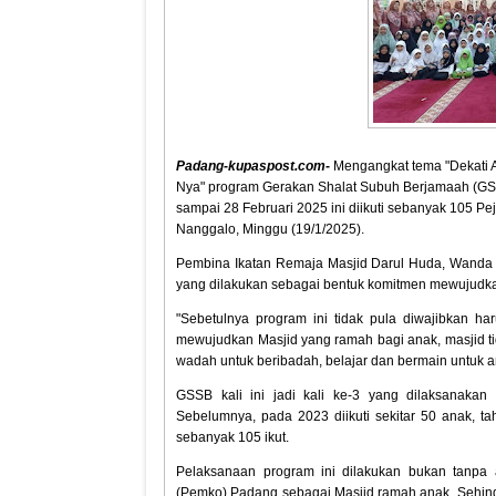
Padang-kupaspost.com-
Mengangkat tema "Dekati 
Nya" program Gerakan Shalat Subuh Berjamaah (GSSB
sampai 28 Februari 2025 ini diikuti sebanyak 105 P
Nanggalo, Minggu (19/1/2025).
Pembina Ikatan Remaja Masjid Darul Huda, Wanda 
yang dilakukan sebagai bentuk komitmen mewujudka
"Sebetulnya program ini tidak pula diwajibkan ha
mewujudkan Masjid yang ramah bagi anak, masjid tid
wadah untuk beribadah, belajar dan bermain untuk a
GSSB kali ini jadi kali ke-3 yang dilaksanakan
Sebelumnya, pada 2023 diikuti sekitar 50 anak, tah
sebanyak 105 ikut.
Pelaksanaan program ini dilakukan bukan tanpa 
(Pemko) Padang sebagai Masjid ramah anak. Sehing