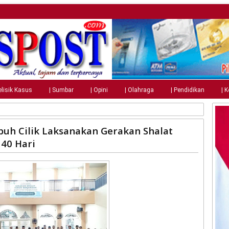
elisik Kasus
| Sumbar
| Opini
| Olahraga
| Pendidikan
| 
uh Cilik Laksanakan Gerakan Shalat
40 Hari