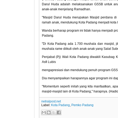
Darul Huda adalah melaksanakan GSSB untuk ana
anak-anak menjelang Ramadhan.
"Masjid Darul Huda merupakan Masjid perdana di
ramah anak, mendukung Kota Padang menjadi kota la
Wanda berharap program ini tidak hanya menjadi pro
Padang.
"Di Kota Padang ada 1.700 mushala dan masjid, j
mushala rame diikuti oleh anak-anak yang Salat Su
Penjabat (Pj) Wali Kota Padang diwakili Kasubag
Asfi Lubis
mengapresiasi dan mendukung penuh program GSSB
Dia menyampaikan harapannya agar program ini dapat
"Momentum seperti inilah yang kita manfaatkan, apala
masjid-masjid lain di Kota Padang," harapnya. (Hadid
netralpost.net
Label:
Kota Padang
,
Pemko Padang