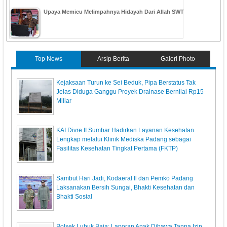
Upaya Memicu Melimpahnya Hidayah Dari Allah SWT
Top News
Arsip Berita
Galeri Photo
Kejaksaan Turun ke Sei Beduk, Pipa Berstatus Tak
Jelas Diduga Ganggu Proyek Drainase Bernilai Rp15
Miliar
KAI Divre II Sumbar Hadirkan Layanan Kesehatan
Lengkap melalui Klinik Mediska Padang sebagai
Fasilitas Kesehatan Tingkat Pertama (FKTP)
Sambut Hari Jadi, Kodaeral ll dan Pemko Padang
Laksanakan Bersih Sungai, Bhakti Kesehatan dan
Bhakti Sosial
Polsek Lubuk Baja: Laporan Anak Dibawa Tanpa Izin