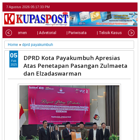
7 Agustus 2026
05:17:35 PM
| Parlemen
| Advetorial
| Pariwisata
| Telisik Kasus
| Su
Home
»
dprd payakumbuh
05
DPRD Kota Payakumbuh Apresias
Feb
Atas Penetapan Pasangan Zulmaeta
2025
dan Elzadaswarman