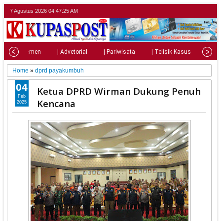
7 Agustus 2026
04:47:26 AM
| Parlemen
| Advetorial
| Pariwisata
| Telisik Kasus
| Su
Home
»
dprd payakumbuh
04
Ketua DPRD Wirman Dukung Penuh
Feb
Kencana
2025