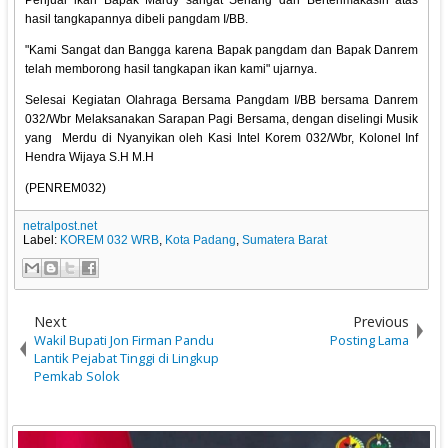
Penjual ikan Bapak Mardy sangat Senang dan Berterimakasih atas
hasil tangkapannya dibeli pangdam I/BB.
"Kami Sangat dan Bangga karena Bapak pangdam dan Bapak Danrem
telah memborong hasil tangkapan ikan kami" ujarnya.
Selesai Kegiatan Olahraga Bersama Pangdam I/BB bersama Danrem
032/Wbr Melaksanakan Sarapan Pagi Bersama, dengan diselingi Musik
yang Merdu di Nyanyikan oleh Kasi Intel Korem 032/Wbr, Kolonel Inf
Hendra Wijaya S.H M.H
(PENREM032)
netralpost.net
Label:
KOREM 032 WRB
,
Kota Padang
,
Sumatera Barat
Next
Previous
Wakil Bupati Jon Firman Pandu
Posting Lama
Lantik Pejabat Tinggi di Lingkup
Pemkab Solok