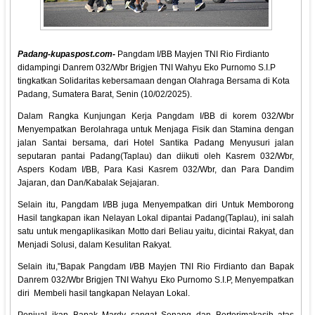
Padang-kupaspost.com-
Pangdam I/BB Mayjen TNI Rio Firdianto
didampingi Danrem 032/Wbr Brigjen TNI Wahyu Eko Purnomo S.I.P
tingkatkan Solidaritas kebersamaan dengan Olahraga Bersama di Kota
Padang, Sumatera Barat, Senin (10/02/2025).
Dalam Rangka Kunjungan Kerja Pangdam I/BB di korem 032/Wbr
Menyempatkan Berolahraga untuk Menjaga Fisik dan Stamina dengan
jalan Santai bersama, dari Hotel Santika Padang Menyusuri jalan
seputaran pantai Padang(Taplau) dan diikuti oleh Kasrem 032/Wbr,
Aspers Kodam I/BB, Para Kasi Kasrem 032/Wbr, dan Para Dandim
Jajaran, dan Dan/Kabalak Sejajaran.
Selain itu, Pangdam I/BB juga Menyempatkan diri Untuk Memborong
Hasil tangkapan ikan Nelayan Lokal dipantai Padang(Taplau), ini salah
satu untuk mengaplikasikan Motto dari Beliau yaitu, dicintai Rakyat, dan
Menjadi Solusi, dalam Kesulitan Rakyat.
Selain itu,"Bapak Pangdam I/BB Mayjen TNI Rio Firdianto dan Bapak
Danrem 032/Wbr Brigjen TNI Wahyu Eko Purnomo S.I.P, Menyempatkan
diri Membeli hasil tangkapan Nelayan Lokal.