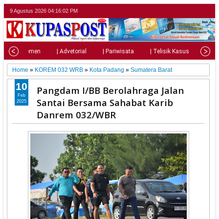
9 Agustus 2026
04:16:04 PM
| Parlemen
| Advetorial
| Pariwisata
| Telisik Kasus
| Su
Home
»
KOREM 032 WRB
»
Kota Padang
»
Sumatera Barat
10
Pangdam I/BB Berolahraga Jalan
Feb
Santai Bersama Sahabat Karib
2025
Danrem 032/WBR