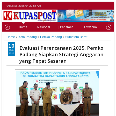
7 Agustus 2026
04:20:55 AM
Home
| Nasional
| Parlemen
| Advetorial
| Pariw
Home
»
Kota Padang
»
Pemko Padang
»
Sumatera Barat
10
Evaluasi Perencanaan 2025, Pemko
Feb
Padang Siapkan Strategi Anggaran
2025
yang Tepat Sasaran