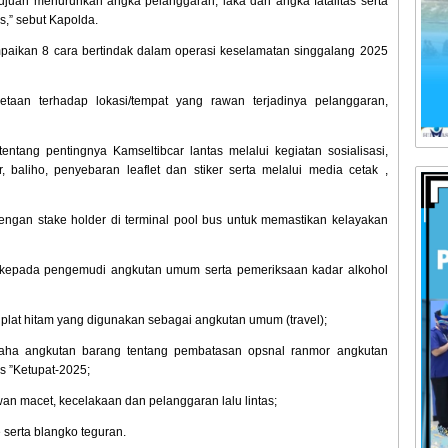
juan menurunkan angka pelanggaran, laka dan angka fatalitas serta
s,” sebut Kapolda.
paikan 8 cara bertindak dalam operasi keselamatan singgalang 2025
metaan terhadap lokasi/tempat yang rawan terjadinya pelanggaran,
tang pentingnya Kamseltibcar lantas melalui kegiatan sosialisasi,
baliho, penyebaran leaflet dan stiker serta melalui media cetak ,
gan stake holder di terminal pool bus untuk memastikan kelayakan
 kepada pengemudi angkutan umum serta pemeriksaan kadar alkohol
lat hitam yang digunakan sebagai angkutan umum (travel);
saha angkutan barang tentang pembatasan opsnal ranmor angkutan
ps ”Ketupat-2025;
wan macet, kecelakaan dan pelanggaran lalu lintas;
 serta blangko teguran.