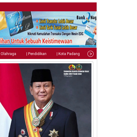
| Olahraga
| Pendidikan
| Kota Padang
| Tips
| Gaya Hidup