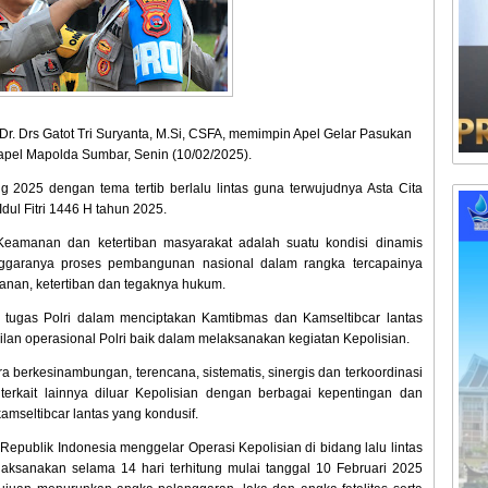
Dr. Drs Gatot Tri Suryanta, M.Si, CSFA, memimpin Apel Gelar Pasukan
apel Mapolda Sumbar, Senin (10/02/2025).
 2025 dengan tema tertib berlalu lintas guna terwujudnya Asta Cita
dul Fitri 1446 H tahun 2025.
amanan dan ketertiban masyarakat adalah suatu kondisi dinamis
enggaranya proses pembangunan nasional dalam rangka tercapainya
manan, ketertiban dan tegaknya hukum.
ugas Polri dalam menciptakan Kamtibmas dan Kamseltibcar lantas
lan operasional Polri baik dalam melaksanakan kegiatan Kepolisian.
a berkesinambungan, terencana, sistematis, sinergis dan terkoordinasi
terkait lainnya diluar Kepolisian dengan berbagai kepentingan dan
seltibcar lantas yang kondusif.
Republik Indonesia menggelar Operasi Kepolisian di bidang lalu lintas
aksanakan selama 14 hari terhitung mulai tanggal 10 Februari 2025