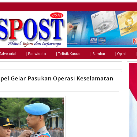
 Advetorial
| Pariwisata
| Telisik Kasus
| Sumbar
| Opini
pel Gelar Pasukan Operasi Keselamatan