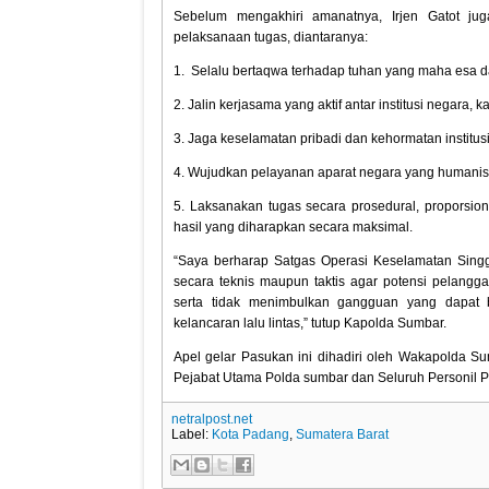
Sebelum mengakhiri amanatnya, Irjen Gatot 
pelaksanaan tugas, diantaranya:
1. Selalu bertaqwa terhadap tuhan yang maha esa 
2. Jalin kerjasama yang aktif antar institusi negara
3. Jaga keselamatan pribadi dan kehormatan institu
4. Wujudkan pelayanan aparat negara yang humanis d
5. Laksanakan tugas secara prosedural, proporsio
hasil yang diharapkan secara maksimal.
“Saya berharap Satgas Operasi Keselamatan Sing
secara teknis maupun taktis agar potensi pelangga
serta tidak menimbulkan gangguan yang dapat b
kelancaran lalu lintas,” tutup Kapolda Sumbar.
Apel gelar Pasukan ini dihadiri oleh Wakapolda Su
Pejabat Utama Polda sumbar dan Seluruh Personil P
netralpost.net
Label:
Kota Padang
,
Sumatera Barat