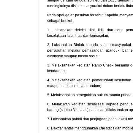
sampai dengan tanggal 23 Februari 2025 dengan tu
meningkatnya disiplin masyarakat dalam berlalu linta
Pada Apel gelar pasukan tersebut Kapolda menyam
sebagai berikut:
1. Laksanakan deteksi dini, lidik dan serta pe
kecelakaan lalu lintas dan kemacetan;
2. Laksanakan Binluh kepada semua masyarakat ten
penyuluhan melalui pemasangan spanduk, banner, 
elektronik maupun media sosial;
3. Melaksanakan kegiatan Ramp Check bersama den
kendaraan;
4. Melaksanakan kegiatan pemeriksaan kesehatan
maupun narkoba secara random;
5. Melaksanakan penegakkan hukum ranmor pribadi p
6. Melakukan kegiatan sosialisasi kepada pengu
barang (sumbu 3 ke atas) pada saat dilaksanakan o
7. Laksanakan patroli dan penjagaan pada lokasi ra
8. Dakgar lantas menggunakan Etle statis dan mobile