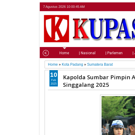
7 Agustus 2026
10:00:46 AM
Home
| Nasional
| Parlemen
|
Home
»
Kota Padang
»
Sumatera Barat
10
Kapolda Sumbar Pimpin A
Feb
Singgalang 2025
2025