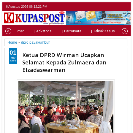
6 Agustus 2026
06:12:22 PM
| Parlemen
| Advetorial
| Pariwisata
| Telisik Kasus
| Su
Home
»
dprd payakumbuh
01
Ketua DPRD Wirman Ucapkan
Mar
Selamat Kepada Zulmaera dan
2025
Elzadaswarman