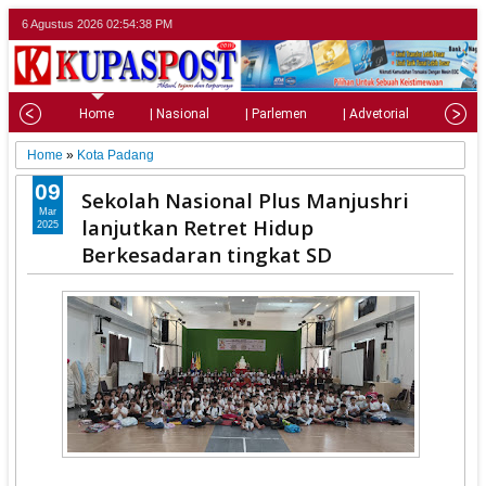
6 Agustus 2026
02:54:39 PM
Home
| Nasional
| Parlemen
| Advetorial
| Pariw
Home
»
Kota Padang
09
Sekolah Nasional Plus Manjushri
Mar
lanjutkan Retret Hidup
2025
Berkesadaran tingkat SD