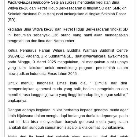
Padang-kupaspost.com-
Setelah sukses menggelar kegiatan Bina
Widya ke-28 dan Retret Hidup Berkesadaran di tingkat SD dan SMP, kini
Sekolah Nasional Plus Manjushri melanjutkan di tingkat Sekolah Dasar
(SD).
kegiatan Bina Widya ke-28 dan Retret Hidup Berkesadaran tingkat SD
ini berjumlah sebanyak 136 orang yang nanti akan mendapatkan
pengetahuan dan ilmu dari Narasumber .
Ketua Pengurus Harian Wihara Buddha Warman Buddhist Centre
(WBWBC) Padang, U.P. Sudharma SL., saat diwawancarai awak media
pada Minggu, 9 Maret 2025 mengatakan, ini merupakan suatu upaya
yang kami lakukan untuk mendukung program pemerintah dalam
mewujudkan Indonesia Emas tahun 2045 .
Untuk menuju Indonesia Emas kata dia, " Dimulai dari dini
mempersiapkan generasi muda yang baik, berilmu pengetahuan dan
memiliki rasa tanggung jawab yang tinggi terhadap lingkungan sekitar, "
ungkapnya.
Dengan adanya kegiatan ini kita berharap kepada generasi muda agar
lebih bijaksana dalam menghadapi tantangan dunia kedepannya, pada
hari ini kita bisa menyaksikan banyak generasi muda yang salah
langkah dan sungguh sangat ironis apa bila kita cermati, pungkasnya.