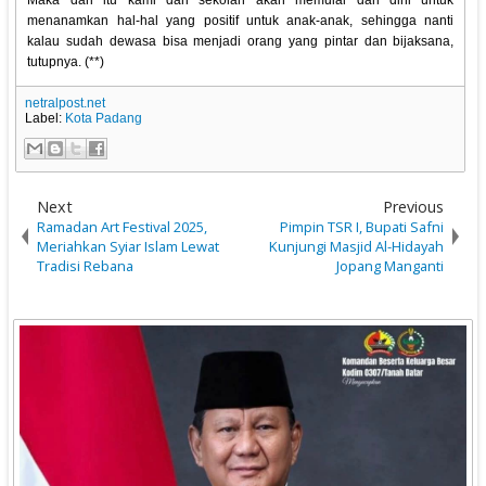
Maka dari itu kami dari sekolah akan memulai dari dini untuk
menanamkan hal-hal yang positif untuk anak-anak, sehingga nanti
kalau sudah dewasa bisa menjadi orang yang pintar dan bijaksana,
tutupnya. (**)
netralpost.net
Label:
Kota Padang
Next
Previous
Ramadan Art Festival 2025,
Pimpin TSR I, Bupati Safni
Meriahkan Syiar Islam Lewat
Kunjungi Masjid Al-Hidayah
Tradisi Rebana
Jopang Manganti