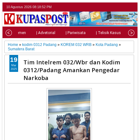
10 Agustus 2026
08:18:54 PM
| Parlemen
| Advetorial
| Pariwisata
| Telisik Kasus
| Su
Home
»
kodim 0312 Padang
»
KOREM 032 WRB
»
Kota Padang
»
Sumatera Barat
19
Tim Intelrem 032/Wbr dan Kodim
Mar
0312/Padang Amankan Pengedar
2025
Narkoba