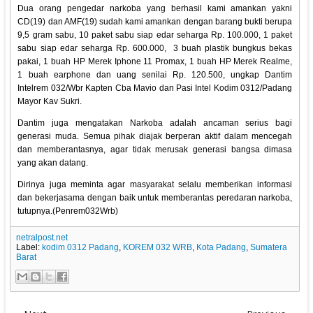
Dua orang pengedar narkoba yang berhasil kami amankan yakni
CD(19) dan AMF(19) sudah kami amankan dengan barang bukti berupa
9,5 gram sabu, 10 paket sabu siap edar seharga Rp. 100.000, 1 paket
sabu siap edar seharga Rp. 600.000, 3 buah plastik bungkus bekas
pakai, 1 buah HP Merek Iphone 11 Promax, 1 buah HP Merek Realme,
1 buah earphone dan uang senilai Rp. 120.500, ungkap Dantim
Intelrem 032/Wbr Kapten Cba Mavio dan Pasi Intel Kodim 0312/Padang
Mayor Kav Sukri.
Dantim juga mengatakan Narkoba adalah ancaman serius bagi
generasi muda. Semua pihak diajak berperan aktif dalam mencegah
dan memberantasnya, agar tidak merusak generasi bangsa dimasa
yang akan datang.
Dirinya juga meminta agar masyarakat selalu memberikan informasi
dan bekerjasama dengan baik untuk memberantas peredaran narkoba,
tutupnya.(Penrem032Wrb)
netralpost.net
Label:
kodim 0312 Padang
,
KOREM 032 WRB
,
Kota Padang
,
Sumatera
Barat