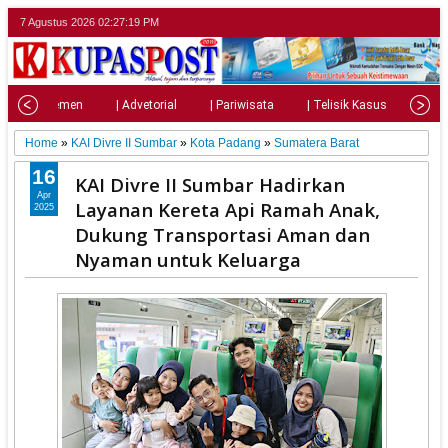
7 Agustus 2026
02:27:21 PM
| Parlemen
| Advetorial
| Pariwisata
| Telisik Kasus
| Su
Home
»
KAI Divre II Sumbar
»
Kota Padang
»
Sumatera Barat
16
KAI Divre II Sumbar Hadirkan
Apr
Layanan Kereta Api Ramah Anak,
2025
Dukung Transportasi Aman dan
Nyaman untuk Keluarga