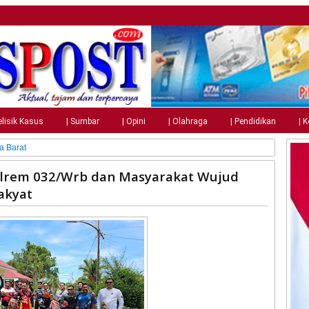
elisik Kasus
| Sumbar
| Opini
| Olahraga
| Pendidikan
| 
a Barat
elrem 032/Wrb dan Masyarakat Wujud
akyat