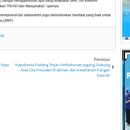
) sangat mengapresiasi apa yang dilakukan oleh Tim Intelrem
bkan TNI AD dan Masyarakat," ujarnya.
empererat tali silaturahmi juga menimbulkan manfaat yang baik untuk
ya.(SRP)
rat
Previous
injau
Kapolresta Padang Tinjau Perkebunan Jagung, Dukung
Asta Cita Presiden Prabowo dan Ketahanan Pangan
Daerah