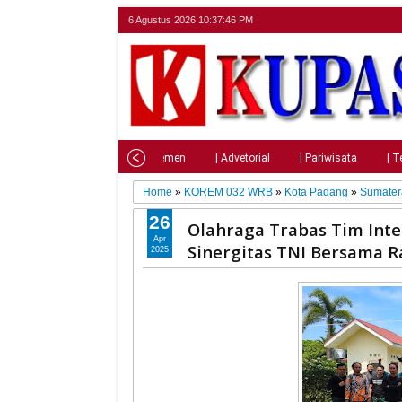
6 Agustus 2026
10:37:47 PM
Home
| Nasional
| Parlemen
| Advetorial
| Pariwisata
| T
Home
»
KOREM 032 WRB
»
Kota Padang
»
Sumater
26
Olahraga Trabas Tim Int
Apr
Sinergitas TNI Bersama R
2025