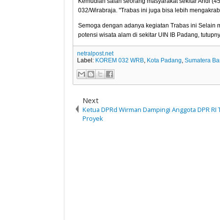
Kemudian salah seorang masyarakat sekitar Andi (45
032/Wirabraja. "Trabas ini juga bisa lebih mengakra
Semoga dengan adanya kegiatan Trabas ini Selain m
potensi wisata alam di sekitar UIN IB Padang, tutupn
netralpost.net
Label:
KOREM 032 WRB
,
Kota Padang
,
Sumatera Ba
Next
Ketua DPRd Wirman Dampingi Anggota DPR RI T
Proyek