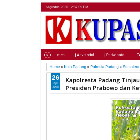
9 Agustus 2026
12:37:10 PM
Home
| Nasional
| Parlemen
| Advetorial
| Pariwisata
| T
Home
»
Kota Padang
»
Polresta Padang
»
Sumatera 
26
Kapolresta Padang Tinjau
Apr
Presiden Prabowo dan K
2025