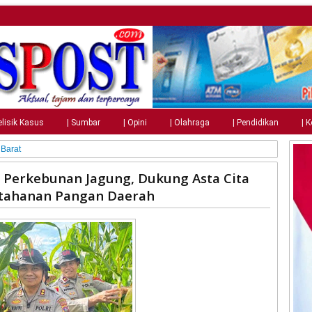
elisik Kasus
| Sumbar
| Opini
| Olahraga
| Pendidikan
| 
Barat
 Perkebunan Jagung, Dukung Asta Cita
etahanan Pangan Daerah