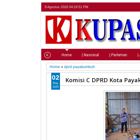
8 Agustus 2026
04:24:52 PM
Home
| Nasional
| Parlemen
|
Home
»
dprd payakumbuh
02
Komisi C DPRD Kota Pay
May
2025