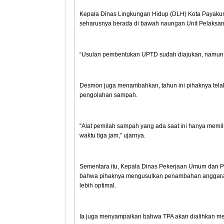
Kepala Dinas Lingkungan Hidup (DLH) Kota Payak
seharusnya berada di bawah naungan Unit Pelaksa
“Usulan pembentukan UPTD sudah diajukan, namun hi
Desmon juga menambahkan, tahun ini pihaknya tela
pengolahan sampah.
“Alat pemilah sampah yang ada saat ini hanya memi
waktu tiga jam,” ujarnya.
Sementara itu, Kepala Dinas Pekerjaan Umum dan
bahwa pihaknya mengusulkan penambahan anggaran 
lebih optimal.
Ia juga menyampaikan bahwa TPA akan dialihkan m