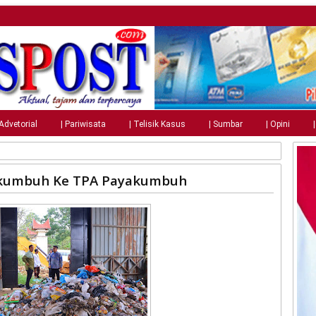
 Advetorial
| Pariwisata
| Telisik Kasus
| Sumbar
| Opini
akumbuh Ke TPA Payakumbuh