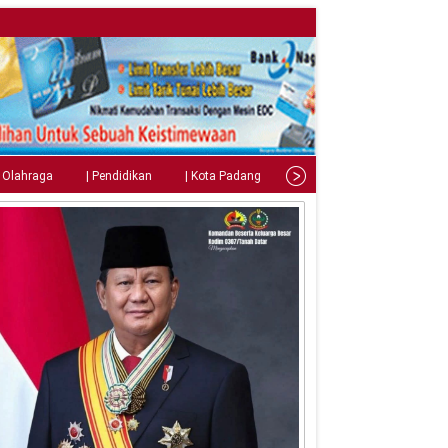
| Olahraga
| Pendidikan
| Kota Padang
| Tips
| Gaya Hidup