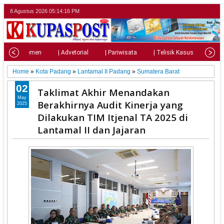
8 Agustus 2026
05:14:18 PM
| Parlemen
| Advetorial
| Pariwisata
| Telisik Kasus
| Su
Home
»
Kota Padang
»
Lantamal II Padang
»
Sumatera Barat
02
Taklimat Akhir Menandakan
May
Berakhirnya Audit Kinerja yang
2025
Dilakukan TIM Itjenal TA 2025 di
Lantamal II dan Jajaran