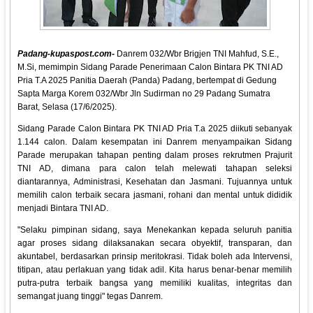
Padang-kupaspost.com-
Danrem 032/Wbr Brigjen TNI Mahfud, S.E.,
M.Si, memimpin Sidang Parade Penerimaan Calon Bintara PK TNI AD
Pria T.A 2025 Panitia Daerah (Panda) Padang, bertempat di Gedung
Sapta Marga Korem 032/Wbr Jln Sudirman no 29 Padang Sumatra
Barat, Selasa (17/6/2025).
Sidang Parade Calon Bintara PK TNI AD Pria T.a 2025 diikuti sebanyak
1.144 calon. Dalam kesempatan ini Danrem menyampaikan Sidang
Parade merupakan tahapan penting dalam proses rekrutmen Prajurit
TNI AD, dimana para calon telah melewati tahapan seleksi
diantarannya, Administrasi, Kesehatan dan Jasmani. Tujuannya untuk
memilih calon terbaik secara jasmani, rohani dan mental untuk dididik
menjadi Bintara TNI AD.
"Selaku pimpinan sidang, saya Menekankan kepada seluruh panitia
agar proses sidang dilaksanakan secara obyektif, transparan, dan
akuntabel, berdasarkan prinsip meritokrasi. Tidak boleh ada Intervensi,
titipan, atau perlakuan yang tidak adil. Kita harus benar-benar memilih
putra-putra terbaik bangsa yang memiliki kualitas, integritas dan
semangat juang tinggi" tegas Danrem.