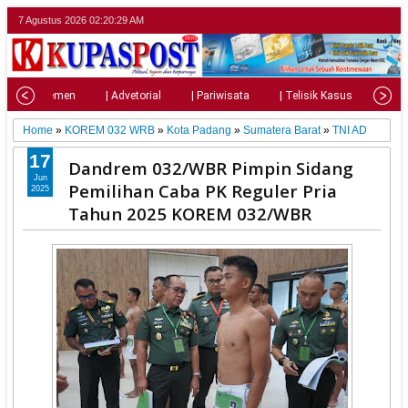
7 Agustus 2026
02:20:30 AM
| Parlemen
| Advetorial
| Pariwisata
| Telisik Kasus
| Su
Home
»
KOREM 032 WRB
»
Kota Padang
»
Sumatera Barat
»
TNI AD
17
Dandrem 032/WBR Pimpin Sidang
Jun
Pemilihan Caba PK Reguler Pria
2025
Tahun 2025 KOREM 032/WBR