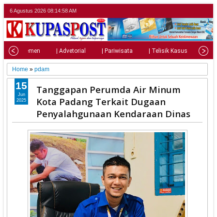
6 Agustus 2026
08:15:00 AM
| Parlemen
| Advetorial
| Pariwisata
| Telisik Kasus
| Su
Home
»
pdam
15
Tanggapan Perumda Air Minum
Jun
Kota Padang Terkait Dugaan
2025
Penyalahgunaan Kendaraan Dinas