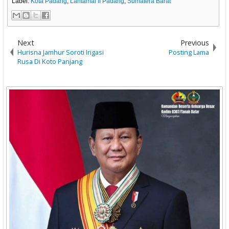
Label:
Kota Padang
,
Lantamal II Padang
,
Sumatera Barat
Next
Previous
Hurisna Jamhur Soroti Irigasi
Posting Lama
Rusa Di Koto Panjang