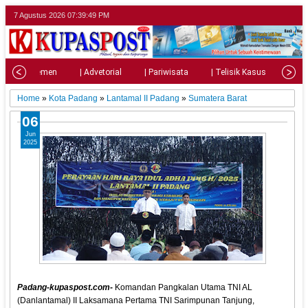
7 Agustus 2026
07:39:51 PM
| Parlemen
| Advetorial
| Pariwisata
| Telisik Kasus
| Su
Home
»
Kota Padang
»
Lantamal II Padang
»
Sumatera Barat
06
Jun
2025
Padang-kupaspost.com-
Komandan Pangkalan Utama TNI AL
(Danlantamal) II Laksamana Pertama TNI Sarimpunan Tanjung,