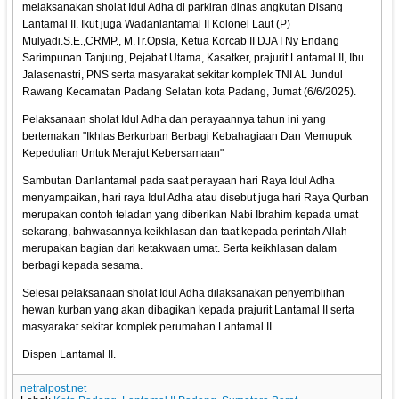
melaksanakan sholat Idul Adha di parkiran dinas angkutan Disang
Lantamal II. Ikut juga Wadanlantamal II Kolonel Laut (P)
Mulyadi.S.E.,CRMP., M.Tr.Opsla, Ketua Korcab II DJA I Ny Endang
Sarimpunan Tanjung, Pejabat Utama, Kasatker, prajurit Lantamal II, Ibu
Jalasenastri, PNS serta masyarakat sekitar komplek TNI AL Jundul
Rawang Kecamatan Padang Selatan kota Padang, Jumat (6/6/2025).
Pelaksanaan sholat Idul Adha dan perayaannya tahun ini yang
bertemakan "Ikhlas Berkurban Berbagi Kebahagiaan Dan Memupuk
Kepedulian Untuk Merajut Kebersamaan"
Sambutan Danlantamal pada saat perayaan hari Raya Idul Adha
menyampaikan, hari raya Idul Adha atau disebut juga hari Raya Qurban
merupakan contoh teladan yang diberikan Nabi Ibrahim kepada umat
sekarang, bahwasannya keikhlasan dan taat kepada perintah Allah
merupakan bagian dari ketakwaan umat. Serta keikhlasan dalam
berbagi kepada sesama.
Selesai pelaksanaan sholat Idul Adha dilaksanakan penyemblihan
hewan kurban yang akan dibagikan kepada prajurit Lantamal II serta
masyarakat sekitar komplek perumahan Lantamal II.
Dispen Lantamal II.
netralpost.net