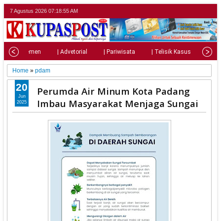
7 Agustus 2026
07:18:56 AM
| Parlemen
| Advetorial
| Pariwisata
| Telisik Kasus
| Su
Home
»
pdam
20
Perumda Air Minum Kota Padang
Jun
Imbau Masyarakat Menjaga Sungai
2025