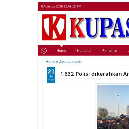
6 Agustus 2026
12:09:13 PM
Home
| Nasional
| Parlemen
|
Home
»
Jakarta
»
polri
21
1.632 Polisi dikerahkan A
Jul
2025