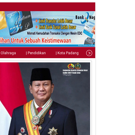
| Olahraga
| Pendidikan
| Kota Padang
| Tips
| Gaya Hidup