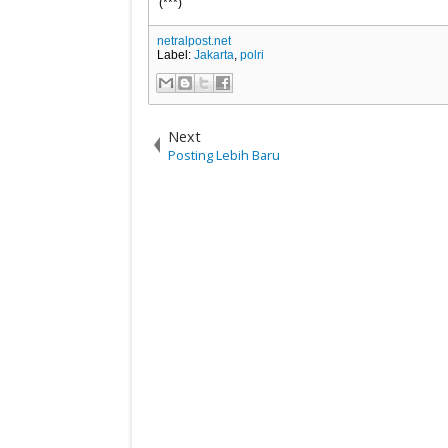
(***)
netralpost.net
Label:
Jakarta
,
polri
Next
Posting Lebih Baru