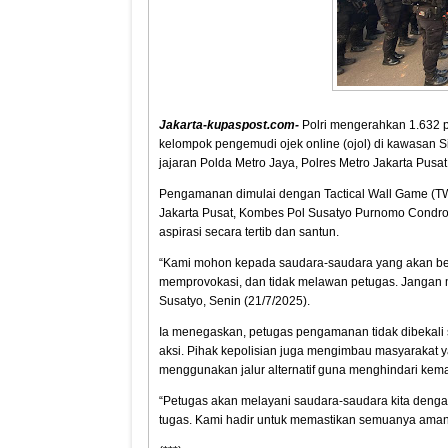
Jakarta-kupaspost.com-
Polri mengerahkan 1.632 
kelompok pengemudi ojek online (ojol) di kawasan Sil
jajaran Polda Metro Jaya, Polres Metro Jakarta Pusat
Pengamanan dimulai dengan Tactical Wall Game (TW
Jakarta Pusat, Kombes Pol Susatyo Purnomo Condro
aspirasi secara tertib dan santun.
“Kami mohon kepada saudara-saudara yang akan be
memprovokasi, dan tidak melawan petugas. Jangan m
Susatyo, Senin (21/7/2025).
Ia menegaskan, petugas pengamanan tidak dibekali
aksi. Pihak kepolisian juga mengimbau masyarakat 
menggunakan jalur alternatif guna menghindari kema
“Petugas akan melayani saudara-saudara kita denga
tugas. Kami hadir untuk memastikan semuanya aman d