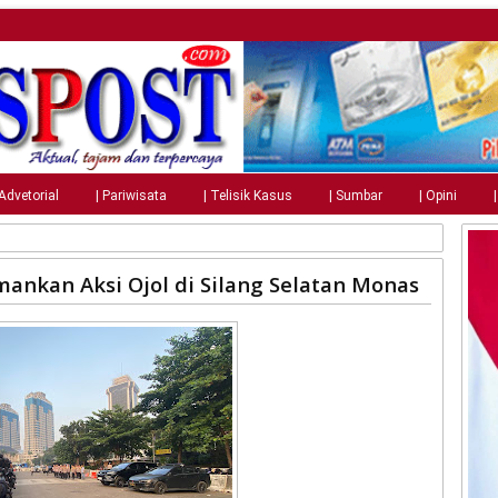
 Advetorial
| Pariwisata
| Telisik Kasus
| Sumbar
| Opini
mankan Aksi Ojol di Silang Selatan Monas