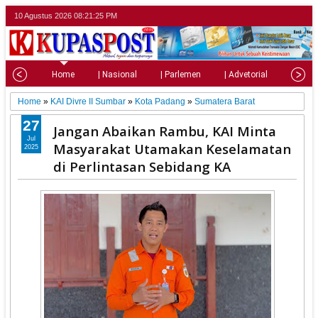
10 Agustus 2026
08:21:27 PM
Home
| Nasional
| Parlemen
| Advetorial
| Pariw
Home
»
KAI Divre II Sumbar
»
Kota Padang
»
Sumatera Barat
27
Jangan Abaikan Rambu, KAI Minta
Jul
Masyarakat Utamakan Keselamatan
2025
di Perlintasan Sebidang KA