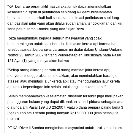
"KAI berharap peran aktif masyarakat untuk dapat meningkatkan
kesadaran disiplin di perlintasan sebidang KA demi keselamatan
bersama. Lebih berhati-hati saat akan melintasi perlintasan sebidang
dan pastikan jalur yang akan dilalui sudah aman, tengok kanan dan kiri,
serta patuhi rambu-rambu yang ada," ujar Reza.
Reza menghimbau kepada seluruh masyarakat yang tidak
berkepentingan untuk tidak berada di lintasan kereta api karena hal
tersebut sangat berbahaya. Larangan ini diatur dalam Undang-Undang
Nomor 23 Tahun 2007 tentang Perkeretaapian, khususnya pada Pasal
181 Ayat (1), yang menyatakan bahwa:
"Setiap orang dilarang berada di ruang manfaat jalur kereta api;
menyeret, menggerakkan, meletakkan, atau memindahkan barang di
atas rel atau melintasi jalur kereta api; atau menggunakan jalur kereta
api untuk kepentingan lain selain untuk angkutan kereta api."
Selain membahayakan keselamatan, tindakan tersebut juga merupakan
pelanggaran hukum yang dapat dikenakan sanksi pidana sebagaimana
diatur dalam Pasal 199 UU 23/2007, yaitu pidana penjara paling lama 3
(tiga) bulan atau denda paling banyak Rp15.000.000 (lima belas juta
rupiah).
PT KAI Divre II Sumbar mengimbau masyarakat untuk turut serta dalam