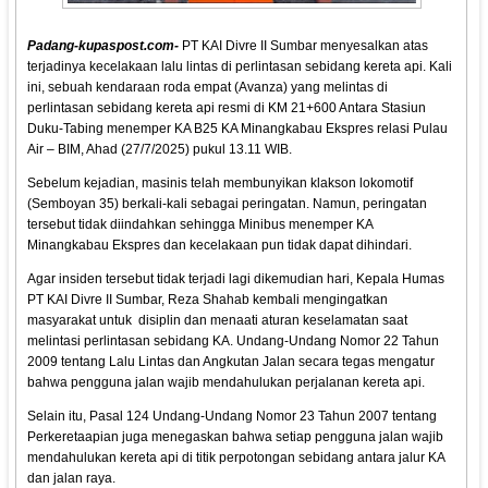
Padang-kupaspost.com-
PT KAI Divre II Sumbar menyesalkan atas
terjadinya kecelakaan lalu lintas di perlintasan sebidang kereta api. Kali
ini, sebuah kendaraan roda empat (Avanza) yang melintas di
perlintasan sebidang kereta api resmi di KM 21+600 Antara Stasiun
Duku-Tabing menemper KA B25 KA Minangkabau Ekspres relasi Pulau
Air – BIM, Ahad (27/7/2025) pukul 13.11 WIB.
Sebelum kejadian, masinis telah membunyikan klakson lokomotif
(Semboyan 35) berkali-kali sebagai peringatan. Namun, peringatan
tersebut tidak diindahkan sehingga Minibus menemper KA
Minangkabau Ekspres dan kecelakaan pun tidak dapat dihindari.
Agar insiden tersebut tidak terjadi lagi dikemudian hari, Kepala Humas
PT KAI Divre II Sumbar, Reza Shahab kembali mengingatkan
masyarakat untuk disiplin dan menaati aturan keselamatan saat
melintasi perlintasan sebidang KA. Undang-Undang Nomor 22 Tahun
2009 tentang Lalu Lintas dan Angkutan Jalan secara tegas mengatur
bahwa pengguna jalan wajib mendahulukan perjalanan kereta api.
Selain itu, Pasal 124 Undang-Undang Nomor 23 Tahun 2007 tentang
Perkeretaapian juga menegaskan bahwa setiap pengguna jalan wajib
mendahulukan kereta api di titik perpotongan sebidang antara jalur KA
dan jalan raya.