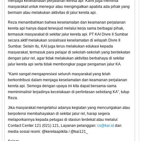
menjaga keselamatan perjalanan kereta api. Kami juga meminta
masyarakat untuk menegur atau mengingatkan apabila ada pihak yang
bermain atau melakukan aktivitas di jalur kereta api.
Reza menambahkan bahwa keselamatan dan keamanan perjalanan
kereta api hanya dapat terwujud melalui kerja sama berbagai pihak,
termasuk masyarakat di sekitar jalur kereta api. PT KAI Divre II Sumbar
secara aktif melakukan sosialisasi keselamatan di wilayah Divre II
Sumbar. Selain itu, KAI juga terus melakukan edukasi kepada
masyarakat, termasuk para pelajar di sekolah-sekolah yang berdekatan
dengan jalur rel, agar tidak melakukan aktivitas berbahaya di sekitar
jalur kereta api serta tidak membongkar pagar pengaman jalur KA.
“Kami sangat mengapresiasi seluruh masyarakat yang telah
berkontribusi dalam menjaga keselamatan dan keamanan perjalanan
kereta api. Semoga dengan upaya ini kita dapat bersama-sama
meminimalisir terjadinya kecelakaan di perlintasan sebidang KA”, tutup
Reza.
Jika masyarakat mengetahui adanya kegiatan yang mencurigakan atau
berpotensi membahayakan di sekitar jalur rel, harap segera
melaporkannya kepada petugas di stasiun terdekat atau melalui:
Contact Center 121 (021) 121, Layanan pelanggan:
cs@kai.id
dan
media sosial resmi: @keretaapikita / @kai121_