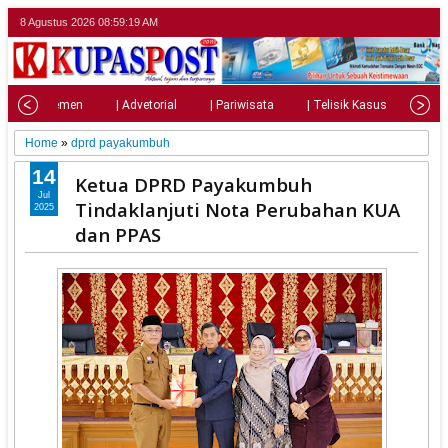
8 Agustus 2026
08:59:21 AM
| Parlemen
| Advetorial
| Pariwisata
| Telisik Kasus
| Su
Home
»
dprd payakumbuh
14
Ketua DPRD Payakumbuh
Jul
Tindaklanjuti Nota Perubahan KUA
2025
dan PPAS