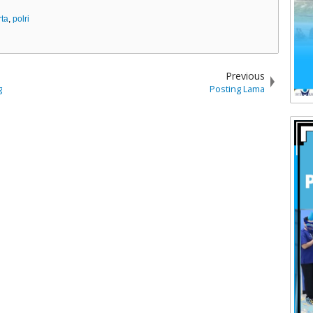
rta
,
polri
Previous
g
Posting Lama