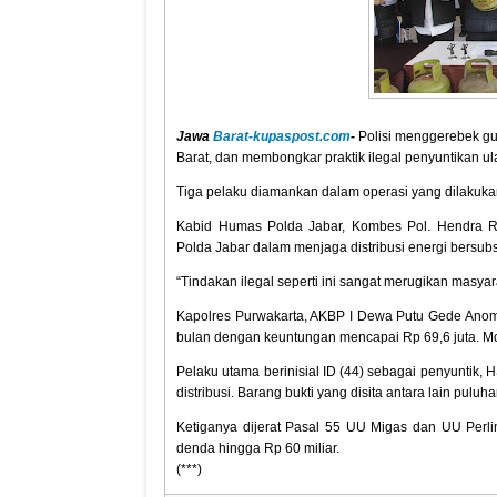
Jawa
Barat-kupaspost.com
-
Polisi menggerebek g
Barat, dan membongkar praktik ilegal penyuntikan ula
Tiga pelaku diamankan dalam operasi yang dilakuka
Kabid Humas Polda Jabar, Kombes Pol. Hendra 
Polda Jabar dalam menjaga distribusi energi bersubs
“Tindakan ilegal seperti ini sangat merugikan masya
Kapolres Purwakarta, AKBP I Dewa Putu Gede Anom 
bulan dengan keuntungan mencapai Rp 69,6 juta. Mo
Pelaku utama berinisial ID (44) sebagai penyuntik,
distribusi. Barang bukti yang disita antara lain pulu
Ketiganya dijerat Pasal 55 UU Migas dan UU Pe
denda hingga Rp 60 miliar.
(***)