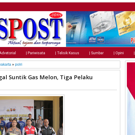
 Advetorial
| Pariwisata
| Telisik Kasus
| Sumbar
| Opini
wakarta
»
polri
egal Suntik Gas Melon, Tiga Pelaku