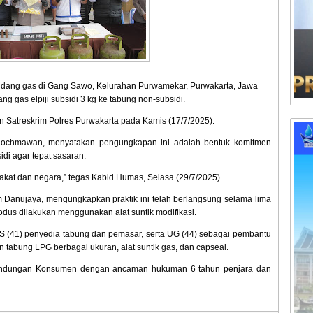
udang gas di Gang Sawo, Kelurahan Purwamekar, Purwakarta, Jawa
ng gas elpiji subsidi 3 kg ke tabung non-subsidi.
n Satreskrim Polres Purwakarta pada Kamis (17/7/2025).
Rochmawan, menyatakan pengungkapan ini adalah bentuk komitmen
idi agar tepat sasaran.
rakat dan negara,” tegas Kabid Humas, Selasa (29/7/2025).
Danujaya, mengungkapkan praktik ini telah berlangsung selama lima
dus dilakukan menggunakan alat suntik modifikasi.
 HS (41) penyedia tabung dan pemasar, serta UG (44) sebagai pembantu
han tabung LPG berbagai ukuran, alat suntik gas, dan capseal.
rlindungan Konsumen dengan ancaman hukuman 6 tahun penjara dan