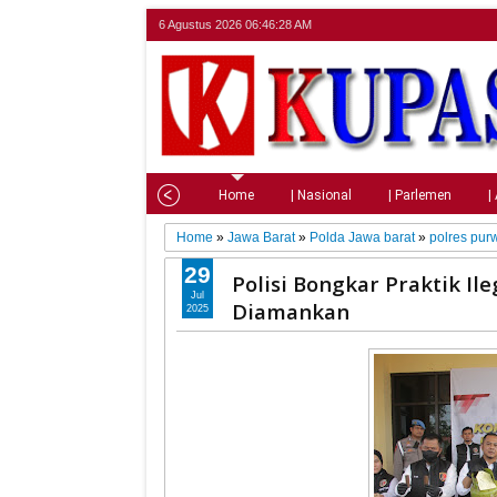
6 Agustus 2026
06:46:30 AM
Home
| Nasional
| Parlemen
|
Home
»
Jawa Barat
»
Polda Jawa barat
»
polres pur
29
Polisi Bongkar Praktik Il
Jul
Diamankan
2025