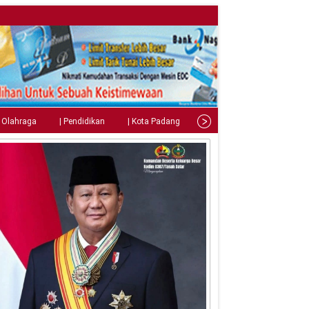
| Olahraga
| Pendidikan
| Kota Padang
| Tips
| Gaya Hidup