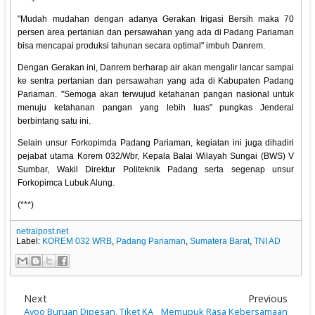
"Mudah mudahan dengan adanya Gerakan Irigasi Bersih maka 70
persen area pertanian dan persawahan yang ada di Padang Pariaman
bisa mencapai produksi tahunan secara optimal" imbuh Danrem.
Dengan Gerakan ini, Danrem berharap air akan mengalir lancar sampai
ke sentra pertanian dan persawahan yang ada di Kabupaten Padang
Pariaman. "Semoga akan terwujud ketahanan pangan nasional untuk
menuju ketahanan pangan yang lebih luas" pungkas Jenderal
berbintang satu ini.
Selain unsur Forkopimda Padang Pariaman, kegiatan ini juga dihadiri
pejabat utama Korem 032/Wbr, Kepala Balai Wilayah Sungai (BWS) V
Sumbar, Wakil Direktur Politeknik Padang serta segenap unsur
Forkopimca Lubuk Alung.
(***)
netralpost.net
Label:
KOREM 032 WRB
,
Padang Pariaman
,
Sumatera Barat
,
TNI AD
Next
Previous
Ayoo Buruan Dipesan, Tiket KA
Memupuk Rasa Kebersamaan