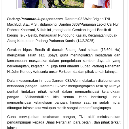
Padang Pariaman-kupaspost.com
- Danrem 032/Wbr Brigjen TNI
Machfud, S.E., M.Si., didampingi Dandim 0308/Pariaman Letkol Czi Nur
Rahmat Khaeroni, S.Hub.Int., menghadiri Gerakan Irigasi Bersih di
korong Teluk Belibi, Kenagarian Punggung Kasiak, Kecamatan lubuak
Alung Kabupaten Padang Pariaman Kamis, (14/8/2025).
Gerakan Irigasi Bersih di daerah Batang Anai seluas (13.604 Ha)
merupakan salah satu upaya guna meningkatkan kesadaran dan
kemampuan masyarakat dalam pengelolaan sumber daya air yang
berkelanjutan, kegiatan ini juga turut dihadiri Bupati Padang Pariaman
H. John Kenedy Azis serta unsur Forkopimda dan pihak terkait lainnya.
Dalam kesempatan ini juga Danrem 032/Wbr melakukan dialog tentang
ketahanan pangan. Danrem 032/Wbr mengungkapkan rasa syukurnya
perihal tindakan pihak terkait dalam mengantisipasi kelangkaan
pangan. "Allhamdulillah kita semua telah bersinergi untuk
mengantisipasi kelangkaan pangan, hingga saat ini sudah mulai
dibangun infrastruktur walupun masih sangat terbatas" ungkapnya.
Guna mewujudkan ketahanan pangan, TNI aktif melaksanakan
pendampingan kepada Dinas Pertanian, para petani, dan pihak terkait
lainya.