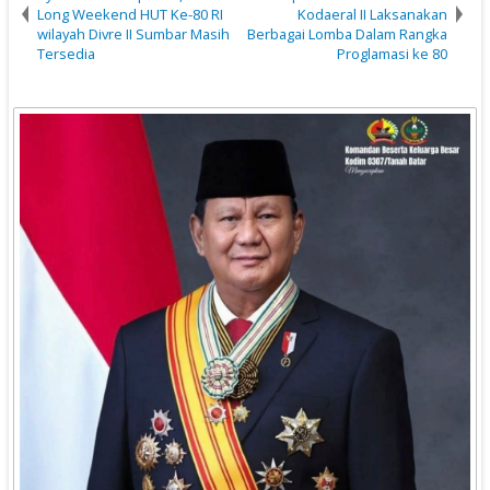
Long Weekend HUT Ke-80 RI
Kodaeral II Laksanakan
wilayah Divre II Sumbar Masih
Berbagai Lomba Dalam Rangka
Tersedia
Proglamasi ke 80