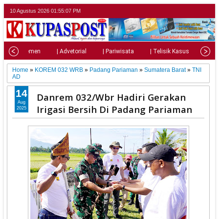
10 Agustus 2026
01:55:08 PM
| Parlemen
| Advetorial
| Pariwisata
| Telisik Kasus
| Su
Home
»
KOREM 032 WRB
»
Padang Pariaman
»
Sumatera Barat
»
TNI
AD
14
Danrem 032/Wbr Hadiri Gerakan
Aug
Irigasi Bersih Di Padang Pariaman
2025