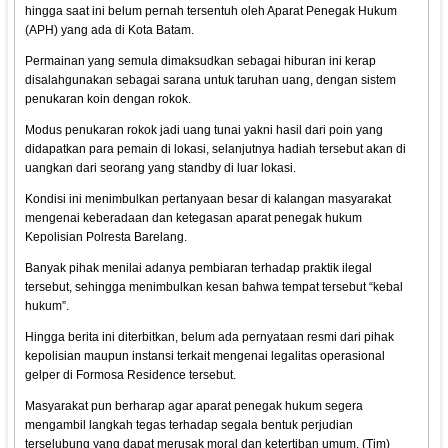
hingga saat ini belum pernah tersentuh oleh Aparat Penegak Hukum
(APH) yang ada di Kota Batam.
Permainan yang semula dimaksudkan sebagai hiburan ini kerap
disalahgunakan sebagai sarana untuk taruhan uang, dengan sistem
penukaran koin dengan rokok.
Modus penukaran rokok jadi uang tunai yakni hasil dari poin yang
didapatkan para pemain di lokasi, selanjutnya hadiah tersebut akan di
uangkan dari seorang yang standby di luar lokasi.
Kondisi ini menimbulkan pertanyaan besar di kalangan masyarakat
mengenai keberadaan dan ketegasan aparat penegak hukum
Kepolisian Polresta Barelang.
Banyak pihak menilai adanya pembiaran terhadap praktik ilegal
tersebut, sehingga menimbulkan kesan bahwa tempat tersebut “kebal
hukum”.
Hingga berita ini diterbitkan, belum ada pernyataan resmi dari pihak
kepolisian maupun instansi terkait mengenai legalitas operasional
gelper di Formosa Residence tersebut.
Masyarakat pun berharap agar aparat penegak hukum segera
mengambil langkah tegas terhadap segala bentuk perjudian
terselubung yang dapat merusak moral dan ketertiban umum. (Tim)