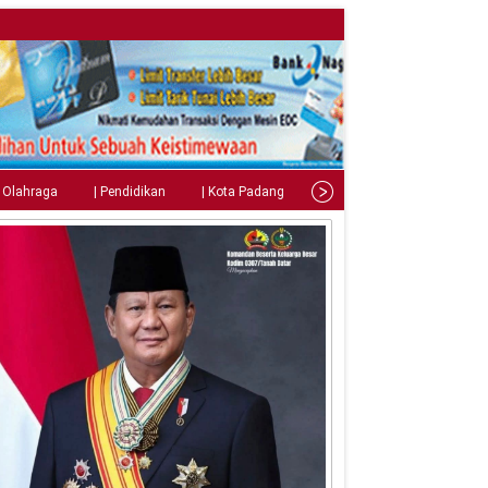
| Olahraga
| Pendidikan
| Kota Padang
| Tips
| Gaya Hidup