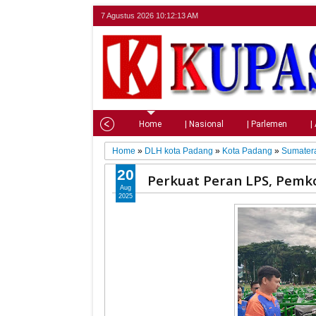
7 Agustus 2026
10:12:14 AM
Home
| Nasional
| Parlemen
|
Home
»
DLH kota Padang
»
Kota Padang
»
Sumatera
20
Perkuat Peran LPS, Pemk
Aug
2025