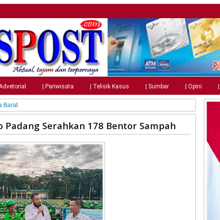
 Advetorial
| Pariwisata
| Telisik Kasus
| Sumbar
| Opini
 Barat
o Padang Serahkan 178 Bentor Sampah