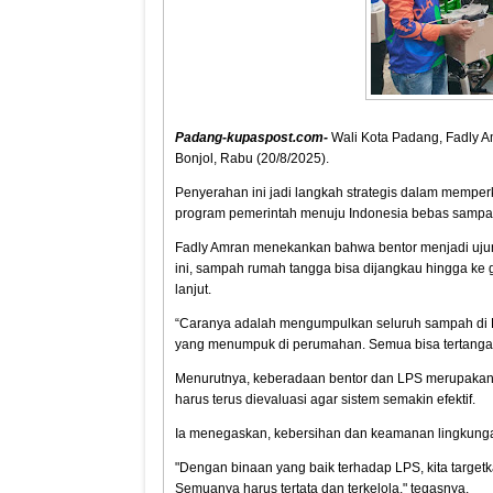
Padang-kupaspost.com-
Wali Kota Padang, Fadly 
Bonjol, Rabu (20/8/2025).
Penyerahan ini jadi langkah strategis dalam memp
program pemerintah menuju Indonesia bebas sampa
Fadly Amran menekankan bahwa bentor menjadi ujun
ini, sampah rumah tangga bisa dijangkau hingga ke 
lanjut.
“Caranya adalah mengumpulkan seluruh sampah di Ko
yang menumpuk di perumahan. Semua bisa tertangani 
Menurutnya, keberadaan bentor dan LPS merupakan b
harus terus dievaluasi agar sistem semakin efektif.
Ia menegaskan, kebersihan dan keamanan lingkunga
"Dengan binaan yang baik terhadap LPS, kita targe
Semuanya harus tertata dan terkelola," tegasnya.