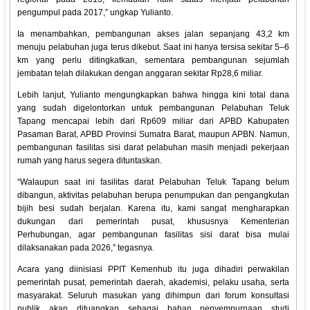
pengumpul pada 2017,” ungkap Yulianto.
Ia menambahkan, pembangunan akses jalan sepanjang 43,2 km
menuju pelabuhan juga terus dikebut. Saat ini hanya tersisa sekitar 5–6
km yang perlu ditingkatkan, sementara pembangunan sejumlah
jembatan telah dilakukan dengan anggaran sekitar Rp28,6 miliar.
Lebih lanjut, Yulianto mengungkapkan bahwa hingga kini total dana
yang sudah digelontorkan untuk pembangunan Pelabuhan Teluk
Tapang mencapai lebih dari Rp609 miliar dari APBD Kabupaten
Pasaman Barat, APBD Provinsi Sumatra Barat, maupun APBN. Namun,
pembangunan fasilitas sisi darat pelabuhan masih menjadi pekerjaan
rumah yang harus segera dituntaskan.
“Walaupun saat ini fasilitas darat Pelabuhan Teluk Tapang belum
dibangun, aktivitas pelabuhan berupa penumpukan dan pengangkutan
bijih besi sudah berjalan. Karena itu, kami sangat mengharapkan
dukungan dari pemerintah pusat, khususnya Kementerian
Perhubungan, agar pembangunan fasilitas sisi darat bisa mulai
dilaksanakan pada 2026,” tegasnya.
Acara yang diinisiasi PPIT Kemenhub itu juga dihadiri perwakilan
pemerintah pusat, pemerintah daerah, akademisi, pelaku usaha, serta
masyarakat. Seluruh masukan yang dihimpun dari forum konsultasi
publik akan dituangkan sebagai bahan penyempurnaan studi