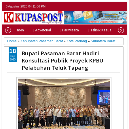
6 Agustus 2026
04:11:08 PM
| Parlemen
| Advetorial
| Pariwisata
| Telisik Kasus
| Su
Home
»
Kabupaten Pasaman Barat
»
Kota Padang
»
Sumatera Barat
18
Bupati Pasaman Barat Hadiri
Sep
Konsultasi Publik Proyek KPBU
2025
Pelabuhan Teluk Tapang