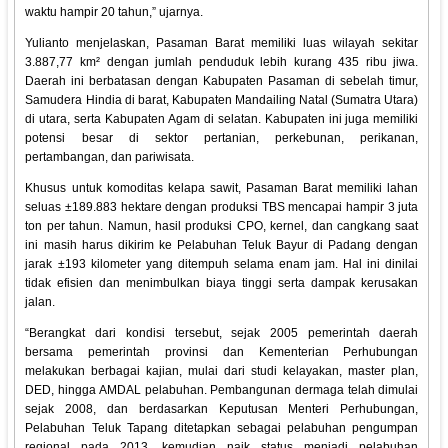
waktu hampir 20 tahun,” ujarnya.
Yulianto menjelaskan, Pasaman Barat memiliki luas wilayah sekitar
3.887,77 km² dengan jumlah penduduk lebih kurang 435 ribu jiwa.
Daerah ini berbatasan dengan Kabupaten Pasaman di sebelah timur,
Samudera Hindia di barat, Kabupaten Mandailing Natal (Sumatra Utara)
di utara, serta Kabupaten Agam di selatan. Kabupaten ini juga memiliki
potensi besar di sektor pertanian, perkebunan, perikanan,
pertambangan, dan pariwisata.
Khusus untuk komoditas kelapa sawit, Pasaman Barat memiliki lahan
seluas ±189.883 hektare dengan produksi TBS mencapai hampir 3 juta
ton per tahun. Namun, hasil produksi CPO, kernel, dan cangkang saat
ini masih harus dikirim ke Pelabuhan Teluk Bayur di Padang dengan
jarak ±193 kilometer yang ditempuh selama enam jam. Hal ini dinilai
tidak efisien dan menimbulkan biaya tinggi serta dampak kerusakan
jalan.
“Berangkat dari kondisi tersebut, sejak 2005 pemerintah daerah
bersama pemerintah provinsi dan Kementerian Perhubungan
melakukan berbagai kajian, mulai dari studi kelayakan, master plan,
DED, hingga AMDAL pelabuhan. Pembangunan dermaga telah dimulai
sejak 2008, dan berdasarkan Keputusan Menteri Perhubungan,
Pelabuhan Teluk Tapang ditetapkan sebagai pelabuhan pengumpan
regional pada 2013, kemudian naik status menjadi pelabuhan