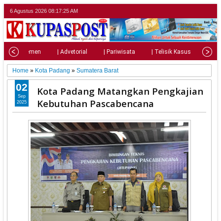
6 Agustus 2026
08:17:26 AM
| Parlemen
| Advetorial
| Pariwisata
| Telisik Kasus
| Su
Home
»
Kota Padang
»
Sumatera Barat
02
Kota Padang Matangkan Pengkajian
Sep
Kebutuhan Pascabencana
2025