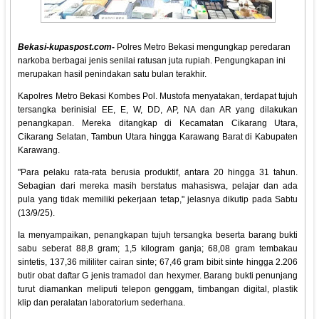
Bekasi-kupaspost.com-
Polres Metro Bekasi mengungkap peredaran
narkoba berbagai jenis senilai ratusan juta rupiah. Pengungkapan ini
merupakan hasil penindakan satu bulan terakhir.
Kapolres Metro Bekasi Kombes Pol. Mustofa menyatakan, terdapat tujuh
tersangka berinisial EE, E, W, DD, AP, NA dan AR yang dilakukan
penangkapan. Mereka ditangkap di Kecamatan Cikarang Utara,
Cikarang Selatan, Tambun Utara hingga Karawang Barat di Kabupaten
Karawang.
"Para pelaku rata-rata berusia produktif, antara 20 hingga 31 tahun.
Sebagian dari mereka masih berstatus mahasiswa, pelajar dan ada
pula yang tidak memiliki pekerjaan tetap," jelasnya dikutip pada Sabtu
(13/9/25).
Ia menyampaikan, penangkapan tujuh tersangka beserta barang bukti
sabu seberat 88,8 gram; 1,5 kilogram ganja; 68,08 gram tembakau
sintetis, 137,36 mililiter cairan sinte; 67,46 gram bibit sinte hingga 2.206
butir obat daftar G jenis tramadol dan hexymer. Barang bukti penunjang
turut diamankan meliputi telepon genggam, timbangan digital, plastik
klip dan peralatan laboratorium sederhana.