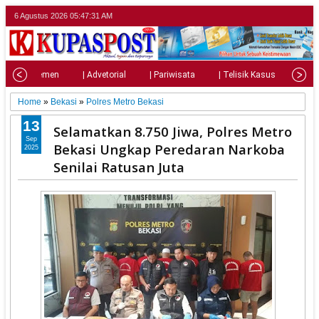
6 Agustus 2026
05:47:32 AM
| Parlemen
| Advetorial
| Pariwisata
| Telisik Kasus
| Su
Home
»
Bekasi
»
Polres Metro Bekasi
13
Selamatkan 8.750 Jiwa, Polres Metro
Sep
Bekasi Ungkap Peredaran Narkoba
2025
Senilai Ratusan Juta