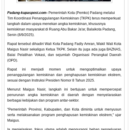
Padang-kupaspost.com-
Pemerintah Kota (Pemko) Padang melalui
Tim Koordinasi Penanggulangan Kemiskinan (TKPK) terus memperkuat
langkah dalam upaya menekan angka kemiskinan, khususnya
kemiskinan masyarakat di Ruang Abu Bakar Ja'ar, Balaikota Padang,
Senin (8/9/2025).
Rapat tersebut dihadiri Wali Kota Padang Fadly Amran, Wakil Wali Kota
Maigus Nasir sekaligus Ketua TKPK. Selain itu juga ada juga BAZNAS,
Balai Pelatihan Vokasi, dan sejumlah Organisasi Perangkat Daerah
(OPD).
Rapat ini menjadi momen untuk mengoptimalkan upaya
penanggulangan kemiskinan dan penghapusan kemiskinan ekstrem,
sesuai dengan Instruksi Presiden Nomor 8 Tahun 2025.
Menurut Maigus Nasir, langkah ini bertujuan untuk mempercepat
penurunan angka kemiskinan di daerah dengan menyelaraskan
berbagai kebijakan dan program antar-sektor.
"Pemerintah Provinsi, Kabupaten, dan Kota diminta untuk menyusun
serta melaksanakan program penghapusan kemiskinan ekstrem," ujar
Maigus.
Ia menjelaskan, fokus utama adalah mengurangi beban pengeluaran