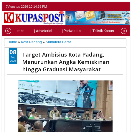
7 Agustus 2026
10:14:41 PM
| Parlemen
| Advetorial
| Pariwisata
| Telisik Kasus
| Su
Home
»
Kota Padang
»
Sumatera Barat
08
Target Ambisius Kota Padang,
Sep
Menurunkan Angka Kemiskinan
2025
hingga Graduasi Masyarakat