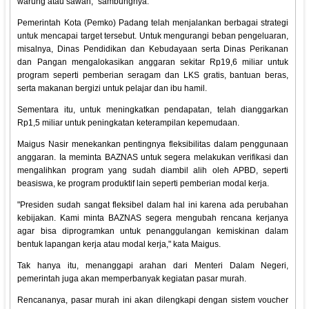
warung atau sawah," sambungnya.
Pemerintah Kota (Pemko) Padang telah menjalankan berbagai strategi
untuk mencapai target tersebut. Untuk mengurangi beban pengeluaran,
misalnya, Dinas Pendidikan dan Kebudayaan serta Dinas Perikanan
dan Pangan mengalokasikan anggaran sekitar Rp19,6 miliar untuk
program seperti pemberian seragam dan LKS gratis, bantuan beras,
serta makanan bergizi untuk pelajar dan ibu hamil.
Sementara itu, untuk meningkatkan pendapatan, telah dianggarkan
Rp1,5 miliar untuk peningkatan keterampilan kepemudaan.
Maigus Nasir menekankan pentingnya fleksibilitas dalam penggunaan
anggaran. Ia meminta BAZNAS untuk segera melakukan verifikasi dan
mengalihkan program yang sudah diambil alih oleh APBD, seperti
beasiswa, ke program produktif lain seperti pemberian modal kerja.
"Presiden sudah sangat fleksibel dalam hal ini karena ada perubahan
kebijakan. Kami minta BAZNAS segera mengubah rencana kerjanya
agar bisa diprogramkan untuk penanggulangan kemiskinan dalam
bentuk lapangan kerja atau modal kerja," kata Maigus.
Tak hanya itu, menanggapi arahan dari Menteri Dalam Negeri,
pemerintah juga akan memperbanyak kegiatan pasar murah.
Rencananya, pasar murah ini akan dilengkapi dengan sistem voucher