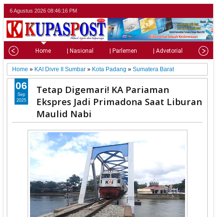
6 Agustus 2026
08:46:17 PM
Home
| Nasional
| Parlemen
| Advetorial
| Pariw
Home
»
KAI Divre II Sumbar
»
Kota Padang
»
Sumatera Barat
06
Tetap Digemari! KA Pariaman
Sep
Ekspres Jadi Primadona Saat Liburan
2025
Maulid Nabi