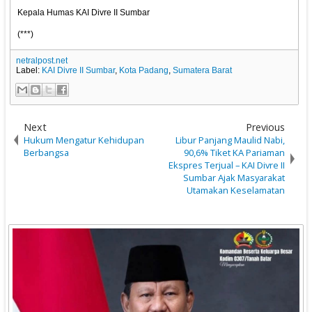
Kepala Humas KAI Divre II Sumbar
(***)
netralpost.net
Label:
KAI Divre II Sumbar
,
Kota Padang
,
Sumatera Barat
Next
Previous
Hukum Mengatur Kehidupan
Libur Panjang Maulid Nabi,
Berbangsa
90,6% Tiket KA Pariaman
Ekspres Terjual – KAI Divre II
Sumbar Ajak Masyarakat
Utamakan Keselamatan