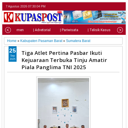
7 Agustus 2026
07:30:06 PM
| Parlemen
| Advetorial
| Pariwisata
| Telisik Kasus
| Su
Home
»
Kabupaten Pasaman Barat
»
Sumatera Barat
25
Tiga Atlet Pertina Pasbar Ikuti
Sep
Kejuaraan Terbuka Tinju Amatir
2025
Piala Panglima TNI 2025