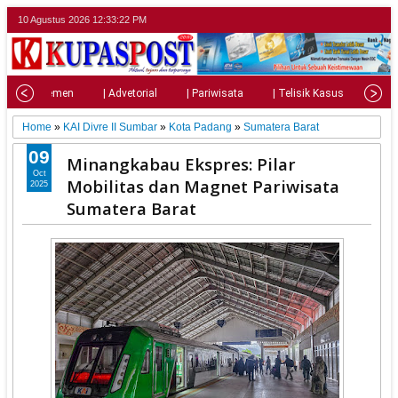
10 Agustus 2026
12:33:24 PM
| Parlemen
| Advetorial
| Pariwisata
| Telisik Kasus
| Su
Home
»
KAI Divre II Sumbar
»
Kota Padang
»
Sumatera Barat
09
Minangkabau Ekspres: Pilar
Oct
Mobilitas dan Magnet Pariwisata
2025
Sumatera Barat