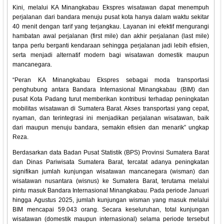
Kini, melalui KA Minangkabau Ekspres wisatawan dapat menempuh
perjalanan dari bandara menuju pusat kota hanya dalam waktu sekitar
40 menit dengan tarif yang terjangkau. Layanan ini efektif mengurangi
hambatan awal perjalanan (first mile) dan akhir perjalanan (last mile)
tanpa perlu berganti kendaraan sehingga perjalanan jadi lebih efisien,
serta menjadi alternatif modern bagi wisatawan domestik maupun
mancanegara.
“Peran KA Minangkabau Ekspres sebagai moda transportasi
penghubung antara Bandara Internasional Minangkabau (BIM) dan
pusat Kota Padang turut memberikan kontribusi terhadap peningkatan
mobilitas wisatawan di Sumatera Barat. Akses transportasi yang cepat,
nyaman, dan terintegrasi ini menjadikan perjalanan wisatawan, baik
dari maupun menuju bandara, semakin efisien dan menarik” ungkap
Reza.
Berdasarkan data Badan Pusat Statistik (BPS) Provinsi Sumatera Barat
dan Dinas Pariwisata Sumatera Barat, tercatat adanya peningkatan
signifikan jumlah kunjungan wisatawan mancanegara (wisman) dan
wisatawan nusantara (wisnus) ke Sumatera Barat, terutama melalui
pintu masuk Bandara Internasional Minangkabau. Pada periode Januari
hingga Agustus 2025, jumlah kunjungan wisman yang masuk melalui
BIM mencapai 59.043 orang. Secara keseluruhan, total kunjungan
wisatawan (domestik maupun internasional) selama periode tersebut