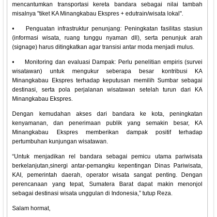
mencantumkan transportasi kereta bandara sebagai nilai tambah
misalnya "tiket KA Minangkabau Ekspres + edutrain/wisata lokal".
•
Penguatan infrastruktur penunjang: Peningkatan fasilitas stasiun
(informasi wisata, ruang tunggu nyaman dll), serta penunjuk arah
(signage) harus ditingkatkan agar transisi antar moda menjadi mulus.
•
Monitoring dan evaluasi Dampak: Perlu penelitian empiris (survei
wisatawan) untuk mengukur seberapa besar kontribusi KA
Minangkabau Ekspres terhadap keputusan memilih Sumbar sebagai
destinasi, serta pola perjalanan wisatawan setelah turun dari KA
Minangkabau Ekspres.
Dengan kemudahan akses dari bandara ke kota, peningkatan
kenyamanan, dan penerimaan publik yang semakin besar, KA
Minangkabau Ekspres memberikan dampak positif terhadap
pertumbuhan kunjungan wisatawan.
“Untuk menjadikan rel bandara sebagai pemicu utama pariwisata
berkelanjutan,sinergi antar-pemangku kepentingan Dinas Pariwisata,
KAI, pemerintah daerah, operator wisata sangat penting. Dengan
perencanaan yang tepat, Sumatera Barat dapat makin menonjol
sebagai destinasi wisata unggulan di Indonesia,” tutup Reza.
Salam hormat,