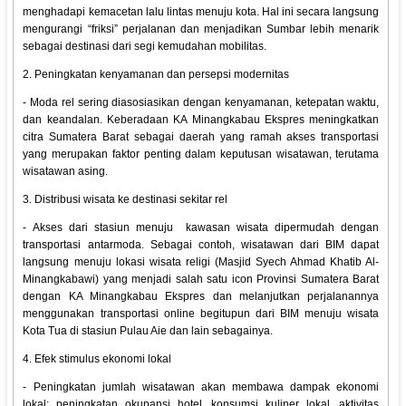
menghadapi kemacetan lalu lintas menuju kota. Hal ini secara langsung
mengurangi “friksi” perjalanan dan menjadikan Sumbar lebih menarik
sebagai destinasi dari segi kemudahan mobilitas.
2. Peningkatan kenyamanan dan persepsi modernitas
- Moda rel sering diasosiasikan dengan kenyamanan, ketepatan waktu,
dan keandalan. Keberadaan KA Minangkabau Ekspres meningkatkan
citra Sumatera Barat sebagai daerah yang ramah akses transportasi
yang merupakan faktor penting dalam keputusan wisatawan, terutama
wisatawan asing.
3. Distribusi wisata ke destinasi sekitar rel
- Akses dari stasiun menuju kawasan wisata dipermudah dengan
transportasi antarmoda. Sebagai contoh, wisatawan dari BIM dapat
langsung menuju lokasi wisata religi (Masjid Syech Ahmad Khatib Al-
Minangkabawi) yang menjadi salah satu icon Provinsi Sumatera Barat
dengan KA Minangkabau Ekspres dan melanjutkan perjalanannya
menggunakan transportasi online begitupun dari BIM menuju wisata
Kota Tua di stasiun Pulau Aie dan lain sebagainya.
4. Efek stimulus ekonomi lokal
- Peningkatan jumlah wisatawan akan membawa dampak ekonomi
lokal: peningkatan okupansi hotel, konsumsi kuliner lokal, aktivitas