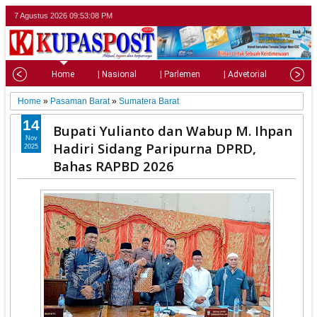
7 Agustus 2026
09:53:09 PM
Home
| Nasional
| Parlemen
| Advetorial
| Pariw
Home
»
Pasaman Barat
»
Sumatera Barat
14
Bupati Yulianto dan Wabup M. Ihpan
Nov
Hadiri Sidang Paripurna DPRD,
2025
Bahas RAPBD 2026