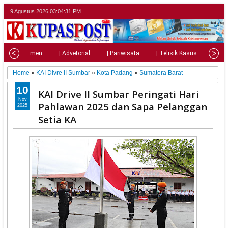
9 Agustus 2026
03:04:32 PM
| Parlemen
| Advetorial
| Pariwisata
| Telisik Kasus
| Su
Home
»
KAI Divre II Sumbar
»
Kota Padang
»
Sumatera Barat
10
KAI Drive II Sumbar Peringati Hari
Nov
Pahlawan 2025 dan Sapa Pelanggan
2025
Setia KA