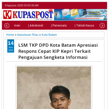
9 Agustus 2026
03:04:36 AM
| Parlemen
| Advetorial
| Pariwisata
| Telisik Kasus
| Su
Home
»
kepulauan Riau
»
Kota Batam
14
LSM TKP DPD Kota Batam Apresiasi
Nov
Respons Cepat KIP Kepri Terkait
2025
Pengajuan Sengketa Informasi