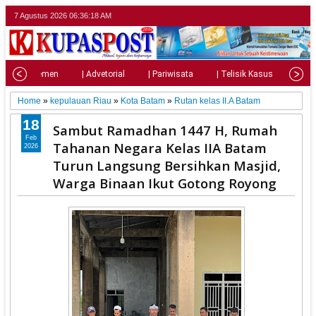
7 Agustus 2026
06:36:20 AM
| Parlemen
| Advetorial
| Pariwisata
| Telisik Kasus
| Su
Home
»
kepulauan Riau
»
Kota Batam
»
Rutan kelas II.A Batam
18
Sambut Ramadhan 1447 H, Rumah
Feb
Tahanan Negara Kelas IIA Batam
2026
Turun Langsung Bersihkan Masjid,
Warga Binaan Ikut Gotong Royong