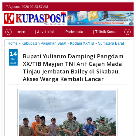
7 Agustus 2026
02:23:58 AM
| Parlemen
| Advetorial
| Pariwisata
| Telisik Kasus
| Su
Home
»
Kabupaten Pasaman Barat
»
Kodam XX/TIB
»
Sumatera Barat
14
Bupati Yulianto Dampingi Pangdam
Dec
XX/TIB Mayjen TNI Arif Gajah Mada
2025
Tinjau Jembatan Bailey di Sikabau,
Akses Warga Kembali Lancar