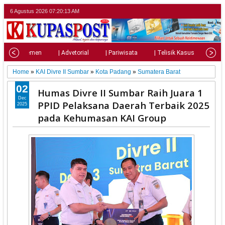
6 Agustus 2026
07:20:15 AM
| Parlemen
| Advetorial
| Pariwisata
| Telisik Kasus
| Su
Home
»
KAI Divre II Sumbar
»
Kota Padang
»
Sumatera Barat
02
Humas Divre II Sumbar Raih Juara 1
Dec
PPID Pelaksana Daerah Terbaik 2025
2025
pada Kehumasan KAI Group