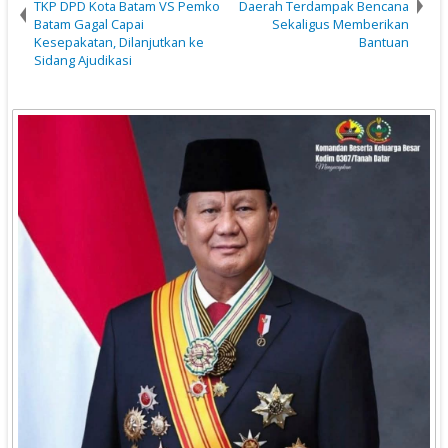
TKP DPD Kota Batam VS Pemko
Daerah Terdampak Bencana
Batam Gagal Capai
Sekaligus Memberikan
Kesepakatan, Dilanjutkan ke
Bantuan
Sidang Ajudikasi