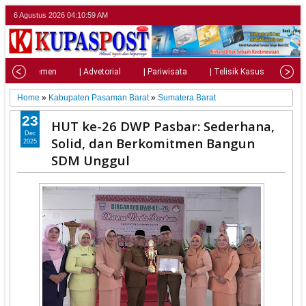
6 Agustus 2026
04:11:01 AM
| Parlemen
| Advetorial
| Pariwisata
| Telisik Kasus
| Su
Home
»
Kabupaten Pasaman Barat
»
Sumatera Barat
23
HUT ke-26 DWP Pasbar: Sederhana,
Dec
Solid, dan Berkomitmen Bangun
2025
SDM Unggul