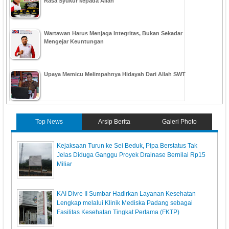
Rasa Syukur kepada Allah
Wartawan Harus Menjaga Integritas, Bukan Sekadar
Mengejar Keuntungan
Upaya Memicu Melimpahnya Hidayah Dari Allah SWT
Top News
Arsip Berita
Galeri Photo
Kejaksaan Turun ke Sei Beduk, Pipa Berstatus Tak
Jelas Diduga Ganggu Proyek Drainase Bernilai Rp15
Miliar
KAI Divre II Sumbar Hadirkan Layanan Kesehatan
Lengkap melalui Klinik Mediska Padang sebagai
Fasilitas Kesehatan Tingkat Pertama (FKTP)