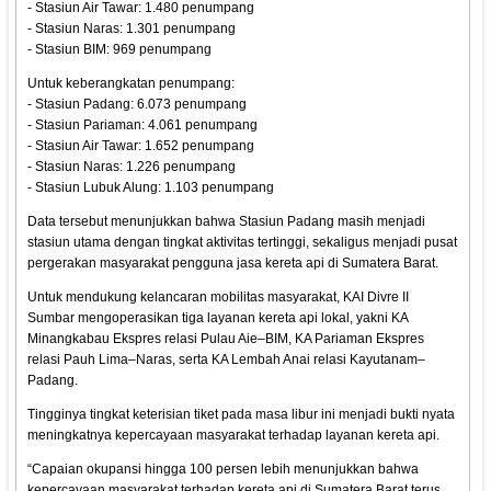
- Stasiun Air Tawar: 1.480 penumpang
- Stasiun Naras: 1.301 penumpang
- Stasiun BIM: 969 penumpang
Untuk keberangkatan penumpang:
- Stasiun Padang: 6.073 penumpang
- Stasiun Pariaman: 4.061 penumpang
- Stasiun Air Tawar: 1.652 penumpang
- ⁠Stasiun Naras: 1.226 penumpang
- ⁠Stasiun Lubuk Alung: 1.103 penumpang
Data tersebut menunjukkan bahwa Stasiun Padang masih menjadi
stasiun utama dengan tingkat aktivitas tertinggi, sekaligus menjadi pusat
pergerakan masyarakat pengguna jasa kereta api di Sumatera Barat.
Untuk mendukung kelancaran mobilitas masyarakat, KAI Divre II
Sumbar mengoperasikan tiga layanan kereta api lokal, yakni KA
Minangkabau Ekspres relasi Pulau Aie–BIM, KA Pariaman Ekspres
relasi Pauh Lima–Naras, serta KA Lembah Anai relasi Kayutanam–
Padang.
Tingginya tingkat keterisian tiket pada masa libur ini menjadi bukti nyata
meningkatnya kepercayaan masyarakat terhadap layanan kereta api.
“Capaian okupansi hingga 100 persen lebih menunjukkan bahwa
kepercayaan masyarakat terhadap kereta api di Sumatera Barat terus