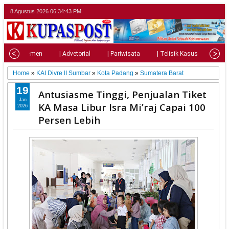
8 Agustus 2026
06:34:45 PM
| Parlemen
| Advetorial
| Pariwisata
| Telisik Kasus
| Su
Home
»
KAI Divre II Sumbar
»
Kota Padang
»
Sumatera Barat
19
Antusiasme Tinggi, Penjualan Tiket
Jan
KA Masa Libur Isra Mi’raj Capai 100
2026
Persen Lebih