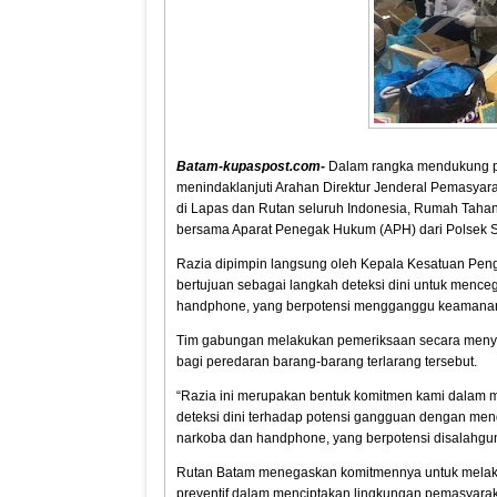
Batam-kupaspost.com-
Dalam rangka mendukung pro
menindaklanjuti Arahan Direktur Jenderal Pemasyar
di Lapas dan Rutan seluruh Indonesia, Rumah Taha
bersama Aparat Penegak Hukum (APH) dari Polsek S
Razia dipimpin langsung oleh Kepala Kesatuan Peng
bertujuan sebagai langkah deteksi dini untuk mence
handphone, yang berpotensi mengganggu keamanan d
Tim gabungan melakukan pemeriksaan secara menyel
bagi peredaran barang-barang terlarang tersebut.
“Razia ini merupakan bentuk komitmen kami dalam 
deteksi dini terhadap potensi gangguan dengan men
narkoba dan handphone, yang berpotensi disalahguna
Rutan Batam menegaskan komitmennya untuk melaksa
preventif dalam menciptakan lingkungan pemasyaraka