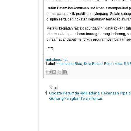
Rutan Batam berkomitmen untuk terus memperkuat p
bersih dari praktik-praktik menyimpang. Selain sebag
disiplin serta peningkatan kepatuhan terhadap atura
Melalui kegiatan razia gabungan ini, diharapkan Ru
terbebas dari peredaran barang-barang terlarang,
binaan agar dapat mengikuti program pembinaan sec
(***)
netralpost.net
Label:
kepulauan Riau
,
Kota Batam
,
Rutan kelas II.A
Next
Update Perumda AM Padang: Pekerjaan Pipa d
Gunung Pangilun Telah Tuntas