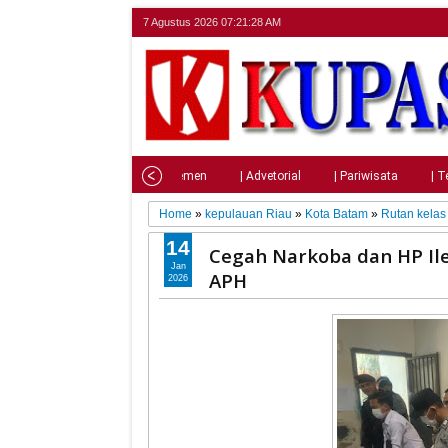
7 Agustus 2026
07:21:29 AM
Home
| Nasional
| Parlemen
| Advetorial
| Pariwisata
| T
Home
»
kepulauan Riau
»
Kota Batam
»
Rutan kelas 
14
Cegah Narkoba dan HP Il
Jan
APH
2026