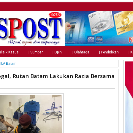
elisik Kasus
| Sumbar
| Opini
| Olahraga
| Pendidikan
| 
II.A Batam
egal, Rutan Batam Lakukan Razia Bersama