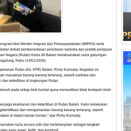
gram Aksi Menteri Imigrasi dan Pemasyarakatan (IMIPAS) serta
akatan terkait pemberantasan peredaran narkoba dan praktik penipuan
nan Negara (Rutan) Kelas IIA Batam melaksanakan razia gabungan
agulung, Rabu (14/01/2026).
amanan Rutan (Ka. KPR) Batam, Ricky Kurniady. Kegiatan ini
gah masuknya barang-barang terlarang, seperti narkoba dan
an ketertiban di lingkungan Rutan.
uruh pada setiap blok hunian guna memastikan tidak terdapat celah
menjaga keamanan dan ketertiban di Rutan Batam. Kami melakukan
gidentifikasi dan mengamankan barang-barang terlarang, seperti
kan di dalam kamar hunian,” ujar Ricky Kurniady.
nakan razia secara rutin dan berkelanjutan sebagai langkah
tan yang aman, tertib, dan kondusif.