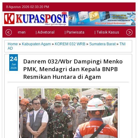
8 Agustus 2026
02:33:22 PM
| Parlemen
| Advetorial
| Pariwisata
| Telisik Kasus
| Su
Home
»
Kabupaten Agam
»
KOREM 032 WRB
»
Sumatera Barat
»
TNI
AD
24
Danrem 032/Wbr Dampingi Menko
Jan
PMK, Mendagri dan Kepala BNPB
2026
Resmikan Huntara di Agam