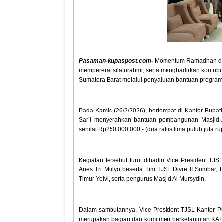
Pasaman-kupaspost.com-
Momentum Ramadhan dima
mempererat silaturahmi, serta menghadirkan kontribus
Sumatera Barat melalui penyaluran bantuan progra
Pada Kamis (26/2/2026), bertempat di Kantor Bupat
Sar’i menyerahkan bantuan pembangunan Masjid A
senilai Rp250.000.000,- (dua ratus lima puluh juta ru
Kegiatan tersebut turut dihadiri Vice President T
Aries Tri Mulyo beserta Tim TJSL Divre II Sumbar,
Timur Yelvi, serta pengurus Masjid Al Mursydin.
Dalam sambutannya, Vice President TJSL Kantor P
merupakan bagian dari komitmen berkelanjutan KAI 