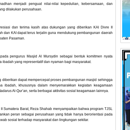
dhan menjadi penguat nilai-nilai kepedulian, kebersamaan, dan
yang dilakukan perusahaan.
siasi dan terima kasih atas dukungan yang diberikan KAI Divre II
rah dan KAI dapat terus terjalin guna mendukung pembangunan daerah
upaten Pasaman.
epada pengurus Masjid Al Mursydin sebagai bentuk komitmen nyata
badah yang representatif dan nyaman bagi masyarakat.
ang diberikan dapat mempercepat proses pembangunan masjid sehingga
rana ibadah, khususnya dalam menyemarakkan kegiatan keagamaan
adarus Al-Qur’an, serta berbagai aktivitas sosial keagamaan lainnya.
e II Sumatera Barat, Reza Shahab menyampaikan bahwa program TJSL
ankan peran sebagai perusahaan yang tidak hanya berorientasi pada
jawab sosial terhadap masyarakat dan lingkungan sekitar.