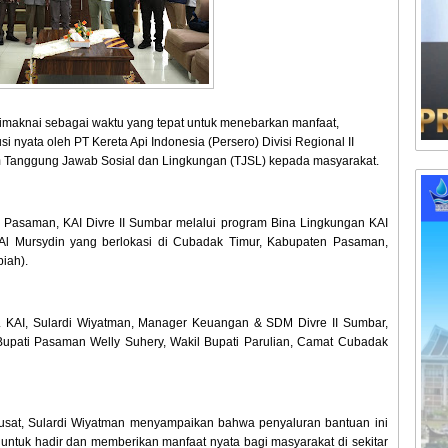
knai sebagai waktu yang tepat untuk menebarkan manfaat,
i nyata oleh PT Kereta Api Indonesia (Persero) Divisi Regional II
m Tanggung Jawab Sosial dan Lingkungan (TJSL) kepada masyarakat.
i Pasaman, KAI Divre II Sumbar melalui program Bina Lingkungan KAI
l Mursydin yang berlokasi di Cubadak Timur, Kabupaten Pasaman,
piah).
JSL KAI, Sulardi Wiyatman, Manager Keuangan & SDM Divre II Sumbar,
 Bupati Pasaman Welly Suhery, Wakil Bupati Parulian, Camat Cubadak
usat, Sulardi Wiyatman menyampaikan bahwa penyaluran bantuan ini
untuk hadir dan memberikan manfaat nyata bagi masyarakat di sekitar