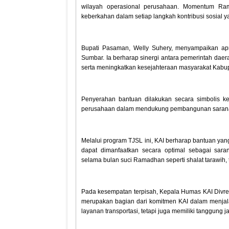
wilayah operasional perusahaan. Momentum Rama
keberkahan dalam setiap langkah kontribusi sosial 
Bupati Pasaman, Welly Suhery, menyampaikan apre
Sumbar. Ia berharap sinergi antara pemerintah dae
serta meningkatkan kesejahteraan masyarakat Kab
Penyerahan bantuan dilakukan secara simbolis k
perusahaan dalam mendukung pembangunan sarana i
Melalui program TJSL ini, KAI berharap bantuan y
dapat dimanfaatkan secara optimal sebagai sa
selama bulan suci Ramadhan seperti shalat tarawih, t
Pada kesempatan terpisah, Kepala Humas KAI Divr
merupakan bagian dari komitmen KAI dalam menjal
layanan transportasi, tetapi juga memiliki tanggung 