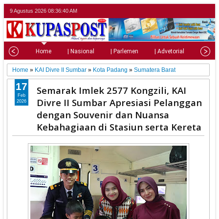
9 Agustus 2026
08:36:42 AM
Home
| Nasional
| Parlemen
| Advetorial
| Pariw
Home
»
KAI Divre II Sumbar
»
Kota Padang
»
Sumatera Barat
17
Semarak Imlek 2577 Kongzili, KAI
Feb
Divre II Sumbar Apresiasi Pelanggan
2026
dengan Souvenir dan Nuansa
Kebahagiaan di Stasiun serta Kereta