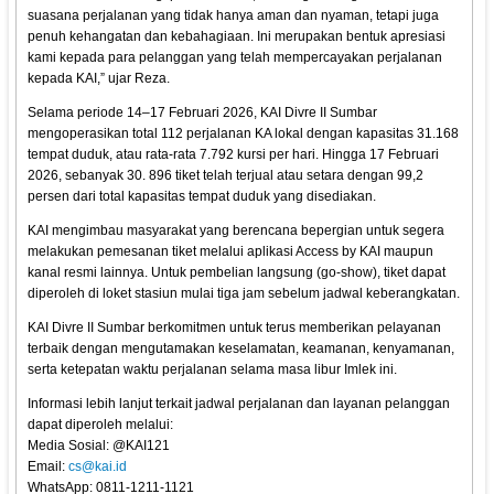
suasana perjalanan yang tidak hanya aman dan nyaman, tetapi juga
penuh kehangatan dan kebahagiaan. Ini merupakan bentuk apresiasi
kami kepada para pelanggan yang telah mempercayakan perjalanan
kepada KAI,” ujar Reza.
Selama periode 14–17 Februari 2026, KAI Divre II Sumbar
mengoperasikan total 112 perjalanan KA lokal dengan kapasitas 31.168
tempat duduk, atau rata-rata 7.792 kursi per hari. Hingga 17 Februari
2026, sebanyak 30. 896 tiket telah terjual atau setara dengan 99,2
persen dari total kapasitas tempat duduk yang disediakan.
KAI mengimbau masyarakat yang berencana bepergian untuk segera
melakukan pemesanan tiket melalui aplikasi Access by KAI maupun
kanal resmi lainnya. Untuk pembelian langsung (go-show), tiket dapat
diperoleh di loket stasiun mulai tiga jam sebelum jadwal keberangkatan.
KAI Divre II Sumbar berkomitmen untuk terus memberikan pelayanan
terbaik dengan mengutamakan keselamatan, keamanan, kenyamanan,
serta ketepatan waktu perjalanan selama masa libur Imlek ini.
Informasi lebih lanjut terkait jadwal perjalanan dan layanan pelanggan
dapat diperoleh melalui:
Media Sosial: @KAI121
Email:
cs@kai.id
WhatsApp: 0811-1211-1121