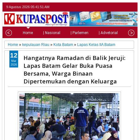
9 Agustus 2026
05:41:52 AM
Home
| Nasional
| Parlemen
| Advetorial
| Pariw
Home
»
kepulauan Riau
»
Kota Batam
»
Lapas Kelas IIA Batam
12
Hangatnya Ramadan di Balik Jeruji:
Mar
Lapas Batam Gelar Buka Puasa
2026
Bersama, Warga Binaan
Dipertemukan dengan Keluarga